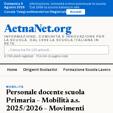
Vai
Domenica 9
Informazione, comunità e innovazione per la scuola.
|
al
Agosto 2026
Dal 1998 la scuola italiana in rete.
contenuto
Canale Telegram
Newsletter
|
Registrati
Accedi
AetnaNet.org
INFORMAZIONE, COMUNITÀ E INNOVAZIONE PER
LA SCUOLA. DAL 1998 LA SCUOLA ITALIANA IN
RETE.
⌕
Cerca
9.786 utenti registrati · 704 mln di pagine viste
Home
Dirigenti Scolastici
Formazione Scuola Lavoro
MOBILITÀ
Personale docente scuola
Primaria – Mobilità a.s.
2025/2026 – Movimenti