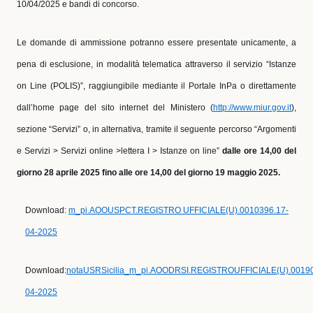
10/04/2025 e bandi di concorso.
Le domande di ammissione potranno essere presentate unicamente, a
pena di esclusione, in modalità telematica attraverso il servizio “Istanze
on Line (POLIS)”, raggiungibile mediante il Portale InPa o direttamente
dall’home page del sito internet del Ministero (
http://www.miur.gov.it
),
sezione “Servizi” o, in alternativa, tramite il seguente percorso “Argomenti
e Servizi > Servizi online >lettera I > Istanze on line”
dalle ore 14,00 del
giorno 28 aprile 2025 fino alle ore 14,00 del giorno 19 maggio
2025.
Download:
m_pi.AOOUSPCT.REGISTRO UFFICIALE(U).0010396.17-
04-2025
Download:
notaUSRSicilia_m_pi.AOODRSI.REGISTROUFFICIALE(U).00190
04-2025