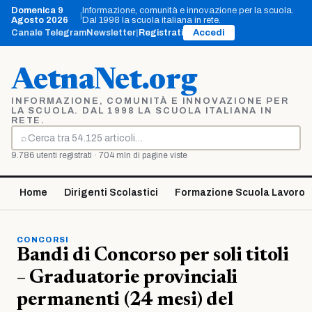
Vai
Domenica 9
Informazione, comunità e innovazione per la scuola.
|
al
Agosto 2026
Dal 1998 la scuola italiana in rete.
contenuto
Canale Telegram
Newsletter
|
Registrati
Accedi
AetnaNet.org
INFORMAZIONE, COMUNITÀ E INNOVAZIONE PER
LA SCUOLA. DAL 1998 LA SCUOLA ITALIANA IN
RETE.
⌕
Cerca
9.786 utenti registrati · 704 mln di pagine viste
Home
Dirigenti Scolastici
Formazione Scuola Lavoro
CONCORSI
Bandi di Concorso per soli titoli
– Graduatorie provinciali
permanenti (24 mesi) del