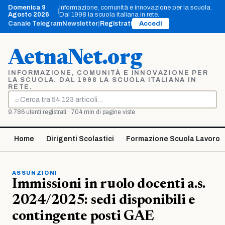
Vai
Domenica 9
Informazione, comunità e innovazione per la scuola.
|
al
Agosto 2026
Dal 1998 la scuola italiana in rete.
contenuto
Canale Telegram
Newsletter
|
Registrati
Accedi
AetnaNet.org
INFORMAZIONE, COMUNITÀ E INNOVAZIONE PER
LA SCUOLA. DAL 1998 LA SCUOLA ITALIANA IN
RETE.
⌕
Cerca
9.786 utenti registrati · 704 mln di pagine viste
Home
Dirigenti Scolastici
Formazione Scuola Lavoro
ASSUNZIONI
Immissioni in ruolo docenti a.s.
2024/2025: sedi disponibili e
contingente posti GAE