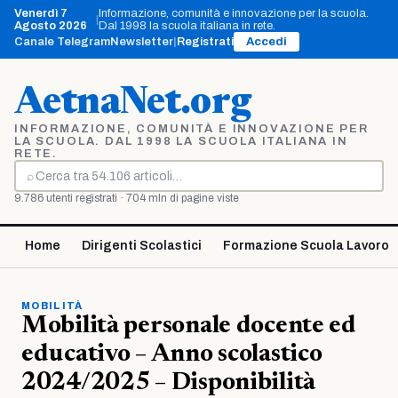
Vai
Venerdì 7
Informazione, comunità e innovazione per la scuola.
|
al
Agosto 2026
Dal 1998 la scuola italiana in rete.
contenuto
Canale Telegram
Newsletter
|
Registrati
Accedi
AetnaNet.org
INFORMAZIONE, COMUNITÀ E INNOVAZIONE PER
LA SCUOLA. DAL 1998 LA SCUOLA ITALIANA IN
RETE.
⌕
Cerca
9.786 utenti registrati · 704 mln di pagine viste
Home
Dirigenti Scolastici
Formazione Scuola Lavoro
MOBILITÀ
Mobilità personale docente ed
educativo – Anno scolastico
2024/2025 – Disponibilità