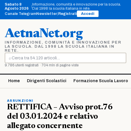
Vai
Sabato 8
Informazione, comunità e innovazione per la scuola.
|
al
Agosto 2026
Dal 1998 la scuola italiana in rete.
contenuto
Canale Telegram
Newsletter
|
Registrati
Accedi
AetnaNet.org
INFORMAZIONE, COMUNITÀ E INNOVAZIONE PER
LA SCUOLA. DAL 1998 LA SCUOLA ITALIANA IN
RETE.
⌕
Cerca
9.786 utenti registrati · 704 mln di pagine viste
Home
Dirigenti Scolastici
Formazione Scuola Lavoro
ASSUNZIONI
RETTIFICA – Avviso prot.76
del 03.01.2024 e relativo
allegato concernente