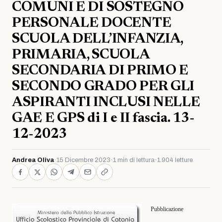
COMUNI E DI SOSTEGNO
PERSONALE DOCENTE
SCUOLA DELL’INFANZIA,
PRIMARIA, SCUOLA
SECONDARIA DI PRIMO E
SECONDO GRADO PER GLI
ASPIRANTI INCLUSI NELLE
GAE E GPS di I e II fascia. 13-
12-2023
Andrea Oliva
·
15 Dicembre 2023
·
1 min di lettura
·
1.904 letture
Pubblicazione