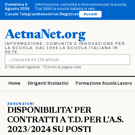
Vai
Domenica 9
Informazione, comunità e innovazione per la scuola.
|
al
Agosto 2026
Dal 1998 la scuola italiana in rete.
contenuto
Canale Telegram
Newsletter
|
Registrati
Accedi
AetnaNet.org
INFORMAZIONE, COMUNITÀ E INNOVAZIONE PER
LA SCUOLA. DAL 1998 LA SCUOLA ITALIANA IN
RETE.
⌕
Cerca
9.786 utenti registrati · 704 mln di pagine viste
Home
Dirigenti Scolastici
Formazione Scuola Lavoro
ASSUNZIONI
DISPONIBILITA’ PER
CONTRATTI A T.D. PER L’A.S.
2023/2024 SU POSTI