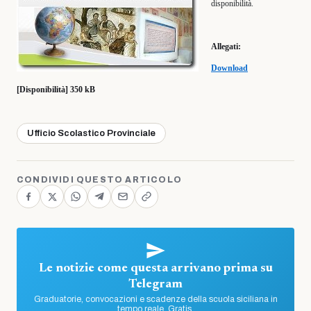
disponibilità.
Allegati:
Download
[Disponibilità] 350 kB
Ufficio Scolastico Provinciale
CONDIVIDI QUESTO ARTICOLO
Le notizie come questa arrivano prima su
Telegram
Graduatorie, convocazioni e scadenze della scuola siciliana in
tempo reale. Gratis.