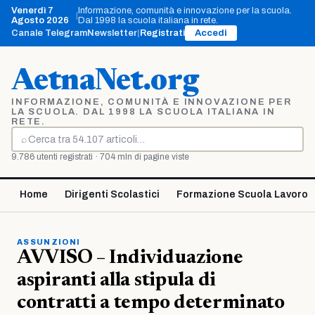
Vai
Venerdì 7
Informazione, comunità e innovazione per la scuola.
|
al
Agosto 2026
Dal 1998 la scuola italiana in rete.
contenuto
Canale Telegram
Newsletter
|
Registrati
Accedi
AetnaNet.org
INFORMAZIONE, COMUNITÀ E INNOVAZIONE PER
LA SCUOLA. DAL 1998 LA SCUOLA ITALIANA IN
RETE.
⌕
Cerca
9.786 utenti registrati · 704 mln di pagine viste
Home
Dirigenti Scolastici
Formazione Scuola Lavoro
ASSUNZIONI
AVVISO – Individuazione
aspiranti alla stipula di
contratti a tempo determinato