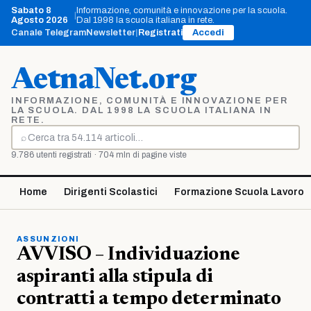
Vai
Sabato 8
Informazione, comunità e innovazione per la scuola.
|
al
Agosto 2026
Dal 1998 la scuola italiana in rete.
contenuto
Canale Telegram
Newsletter
|
Registrati
Accedi
AetnaNet.org
INFORMAZIONE, COMUNITÀ E INNOVAZIONE PER
LA SCUOLA. DAL 1998 LA SCUOLA ITALIANA IN
RETE.
⌕
Cerca
9.786 utenti registrati · 704 mln di pagine viste
Home
Dirigenti Scolastici
Formazione Scuola Lavoro
ASSUNZIONI
AVVISO – Individuazione
aspiranti alla stipula di
contratti a tempo determinato