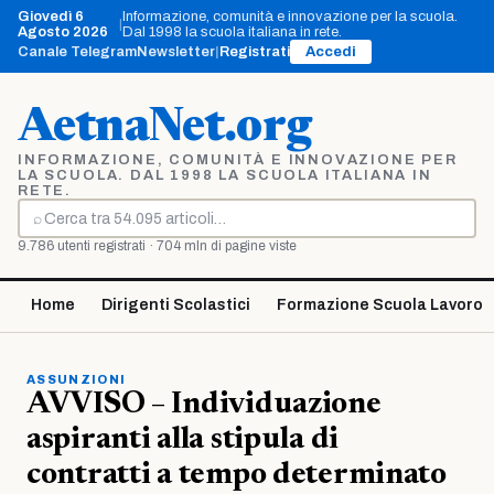
Vai
Giovedì 6
Informazione, comunità e innovazione per la scuola.
|
al
Agosto 2026
Dal 1998 la scuola italiana in rete.
contenuto
Canale Telegram
Newsletter
|
Registrati
Accedi
AetnaNet.org
INFORMAZIONE, COMUNITÀ E INNOVAZIONE PER
LA SCUOLA. DAL 1998 LA SCUOLA ITALIANA IN
RETE.
⌕
Cerca
9.786 utenti registrati · 704 mln di pagine viste
Home
Dirigenti Scolastici
Formazione Scuola Lavoro
ASSUNZIONI
AVVISO – Individuazione
aspiranti alla stipula di
contratti a tempo determinato