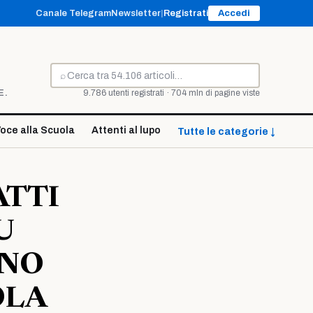
Canale Telegram
Newsletter
|
Registrati
Accedi
⌕
Cerca
E.
9.786 utenti registrati · 704 mln di pagine viste
oce alla Scuola
Attenti al lupo
Tutte le categorie ↓
ATTI
U
GNO
OLA