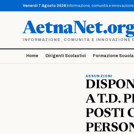
Vai
Venerdì 7 Agosto 2026
|
Informazione, comunità e innovazione p
al
contenuto
AetnaNet.or
INFORMAZIONE, COMUNITÀ E INNOVAZIONE PE
Home
Dirigenti Scolastici
Formazione Scuola
ASSUNZIONI
DISPON
A T.D. 
POSTI 
PERSO