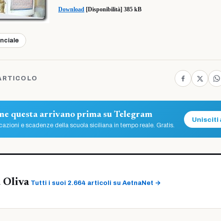
Download
[Disponibilità] 385 kB
inciale
ARTICOLO
ome questa arrivano prima su Telegram
Unisciti 
azioni e scadenze della scuola siciliana in tempo reale. Gratis.
 Oliva
Tutti i suoi 2.664 articoli su AetnaNet →