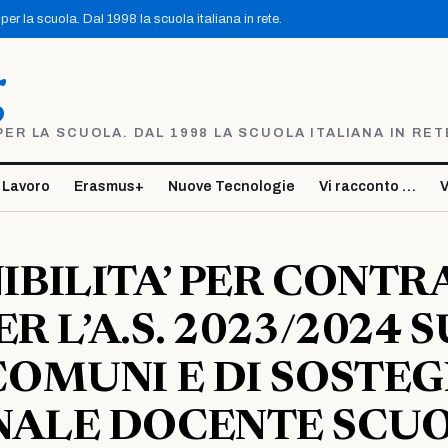
er la scuola. Dal 1998 la scuola italiana in rete.
g
R LA SCUOLA. DAL 1998 LA SCUOLA ITALIANA IN RET
 Lavoro
Erasmus+
Nuove Tecnologie
Vi racconto …
V
IBILITA’ PER CONTR
PER L’A.S. 2023/2024 S
COMUNI E DI SOSTE
NALE DOCENTE SCU