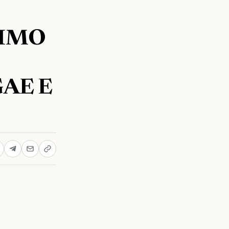
RIMO
GAE E