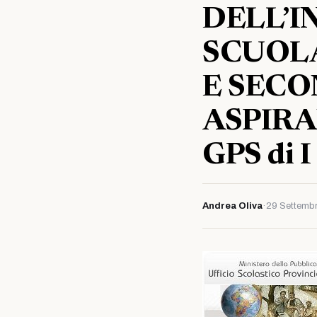
DELL’I
SCUOLA
E SECO
ASPIRA
GPS di I 
Andrea Oliva
·
29 Settemb