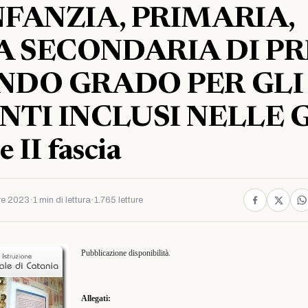
NFANZIA, PRIMARIA,
 SECONDARIA DI P
NDO GRADO PER GLI
NTI INCLUSI NELLE 
e II fascia
re 2023
·
1 min di lettura
·
1.765 letture
Pubblicazione disponibilità.
Allegati: