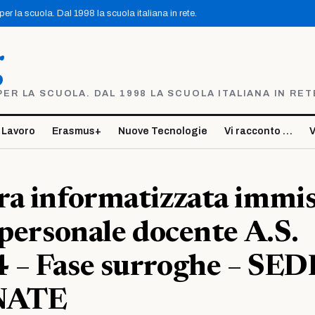
r la scuola. Dal 1998 la scuola italiana in rete.
g
R LA SCUOLA. DAL 1998 LA SCUOLA ITALIANA IN RET
 Lavoro
Erasmus+
Nuove Tecnologie
Vi racconto …
V
a informatizzata immis
 personale docente A.S.
 – Fase surroghe – SED
NATE