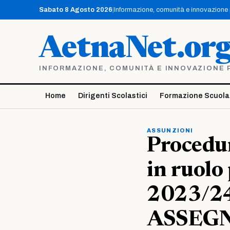
Vai
Sabato 8 Agosto 2026
|
Informazione, comunità e innovazione pe
al
contenuto
AetnaNet.or
INFORMAZIONE, COMUNITÀ E INNOVAZIONE PE
Home
Dirigenti Scolastici
Formazione Scuola
ASSUNZIONI
Procedur
in ruolo
2023/24
ASSEG