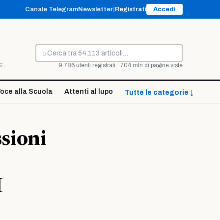
Canale Telegram
Newsletter
|
Registrati
Accedi
⌕
Cerca
E.
9.786 utenti registrati · 704 mln di pagine viste
oce alla Scuola
Attenti al lupo
Tutte le categorie ↓
sioni
I