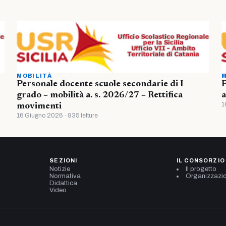
MOBILITÀ
M
Personale docente scuole secondarie di I
P
grado – mobilità a. s. 2026/27 – Rettifica
a
1
movimenti
16 Giugno 2026 · 935 letture
SEZIONI
IL CONSORZIO
Notizie
Il progetto
Normativa
Organizzazi
Didattica
Video