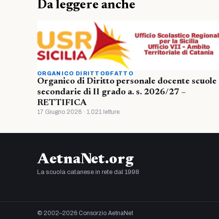
Da leggere anche
ORGANICO DIRITTO&FATTO
Organico di Diritto personale docente scuole
secondarie di II grado a. s. 2026/27 –
RETTIFICA
17 Giugno 2026 · 1.021 letture
AetnaNet.org
La scuola catanese in rete dal 1998
© 2002–2026 Consorzio AetnaNet