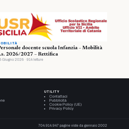
OBILITÀ
ersonale docente scuola Infanzia – Mobilità
.s. 2026/2027 – Rettifica
6 Giugno 2026 · 914 letture
UTILITY
Contattaci
one
Pubblicità
Cookie Policy (UE)
Privacy Policy
704.914.947 pagine viste da gennaio 2002