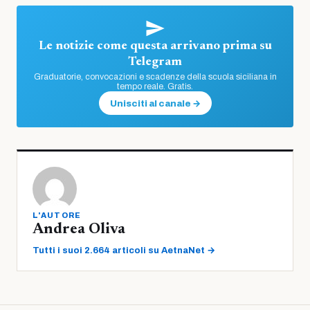
Le notizie come questa arrivano prima su
Telegram
Graduatorie, convocazioni e scadenze della scuola siciliana in
tempo reale. Gratis.
Unisciti al canale →
L'AUTORE
Andrea Oliva
Tutti i suoi 2.664 articoli su AetnaNet →