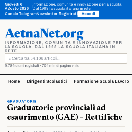
Vai
Giovedì 6
Informazione, comunità e innovazione per la scuola.
|
al
Agosto 2026
Dal 1998 la scuola italiana in rete.
contenuto
Canale Telegram
Newsletter
|
Registrati
Accedi
AetnaNet.org
INFORMAZIONE, COMUNITÀ E INNOVAZIONE PER
LA SCUOLA. DAL 1998 LA SCUOLA ITALIANA IN
RETE.
⌕
Cerca
9.786 utenti registrati · 704 mln di pagine viste
Home
Dirigenti Scolastici
Formazione Scuola Lavoro
GRADUATORIE
Graduatorie provinciali ad
esaurimento (GAE) – Rettifiche