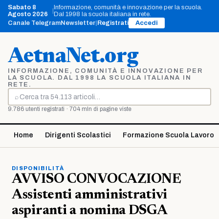
Vai
Sabato 8
Informazione, comunità e innovazione per la scuola.
|
al
Agosto 2026
Dal 1998 la scuola italiana in rete.
contenuto
Canale Telegram
Newsletter
|
Registrati
Accedi
AetnaNet.org
INFORMAZIONE, COMUNITÀ E INNOVAZIONE PER
LA SCUOLA. DAL 1998 LA SCUOLA ITALIANA IN
RETE.
⌕
Cerca
9.786 utenti registrati · 704 mln di pagine viste
Home
Dirigenti Scolastici
Formazione Scuola Lavoro
DISPONIBILITÀ
AVVISO CONVOCAZIONE
Assistenti amministrativi
aspiranti a nomina DSGA