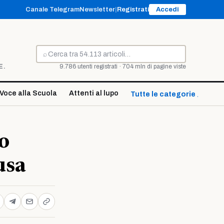
Canale Telegram
Newsletter
|
Registrati
Accedi
⌕
Cerca
E.
9.786 utenti registrati · 704 mln di pagine viste
Voce alla Scuola
Attenti al lupo
Tutte le categorie ↓
o
usa