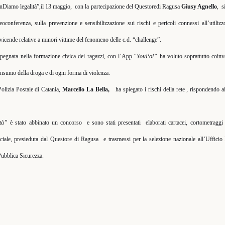
enDiamo legalità”,il 13 maggio,
con la partecipazione del Questoredi Ragusa
Giusy Agnello
,
s
oconferenza, sulla prevenzione e sensibilizzazione sui rischi e pericoli connessi all’utilizzo
vicende relative a minori vittime del fenomeno delle c.d. “challenge”.
pegnata nella formazione civica dei ragazzi, con l’App “
YouPol”
ha voluto soprattutto coinvo
consumo della droga e di ogni forma di violenza.
olizia Postale di Catania,
Marcello La Bella,
ha spiegato i rischi della rete , rispondendo 
tà”
è stato abbinato un concorso
e sono stati presentati
elaborati cartacei, cortometraggi
iale, presieduta dal Questore di Ragusa
e trasmessi per la selezione nazionale al
l’Ufficio
Pubblica Sicurezza
.