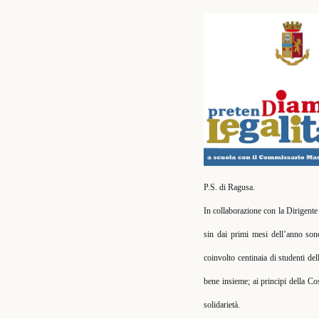
P.S. di Ragusa.
In collaborazione con la Dirigente
sin dai primi mesi dell’anno son
coinvolto centinaia di studenti d
bene insieme; ai principi della Co
solidarietà.