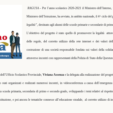
RAGUSA
– Per l’anno scolastico 2020-2021 il Ministero dell’Interno, 
Ministero dell’Istruzione, ha avviato, in ambito nazionale, il 4^ ciclo del
legalità”
, destinato agli alunni delle scuole primarie e secondarie di pri
L’obiettivo del progetto è stato quello di promuovere la legalità
attra
delle regole, del corretto utilizzo della rete internet e dei valori de
costruzione di una società responsabile fondata sui valori della solidari
attraverso incontri con rappresentanti della Polizia di Stato della Questur
 dell’Ufficio Scolastico Provinciale,
Viviana Assenza
e la delegata alla realizzazione del proge
o stati organizzati e realizzati numerosi incontri, in videoconferenza a causa dell’emergen
ella scuola primaria, secondaria di primo e secondo grado, sviluppando i temi
relativi al rispet
stituzione, e poi ancora le tematiche connesse all’educazione stradale,
al corretto utilizzo di in