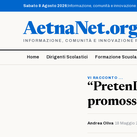
Vai
Sabato 8 Agosto 2026
|
Informazione, comunità e innovazione pe
al
contenuto
AetnaNet.or
INFORMAZIONE, COMUNITÀ E INNOVAZIONE PE
Home
Dirigenti Scolastici
Formazione Scuola
VI RACCONTO ...
“Preten
promosso
Andrea Oliva
·
18 Maggio 