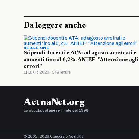
Da leggere anche
REDAZIONE
Stipendi docenti e ATA: ad agosto arretrati e
aumenti fino al 6,2%. ANIEF: ”Attenzione agli
errori”
11 Luglio 2026 · 349 letture
AetnaNet.org
La scuola catanese in rete dal 1998
© 2002–2026 Consorzio AetnaNet