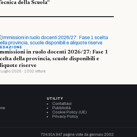
Tecnica della Scuola”
EDAZIONE
mmissioni in ruolo docenti 2026/27: Fase 1
celta della provincia, scuole disponibili e
liquote riserve
 Luglio 2026 · 1.032 letture
UTILITY
Contattaci
one
Pubblicità
Cookie Policy (UE)
Privacy Policy
704.914.947 pagine viste da gennaio 2002