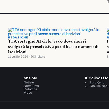
REDAZIONE
R
TFA sostegno XI ciclo: ecco dove non si
I
svolgerà la preselettiva per il basso numero di
s
iscrizioni
a
11 Luglio 2026 · 503 letture
8
SEZIONI
IL CONSORZIO
Notizie
Il progetto
Normativa
Organizzazi
Didattica
Video