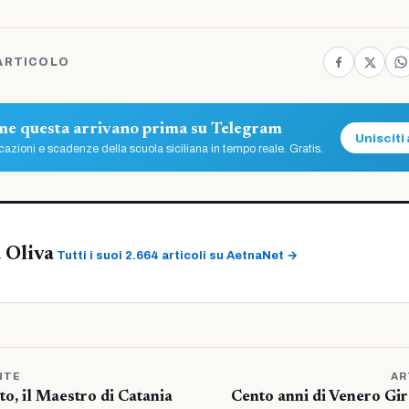
ARTICOLO
ome questa arrivano prima su Telegram
Unisciti 
azioni e scadenze della scuola siciliana in tempo reale. Gratis.
 Oliva
Tutti i suoi 2.664 articoli su AetnaNet →
NTE
AR
o, il Maestro di Catania
Cento anni di Venero Gir