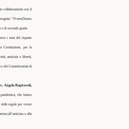
in collaborazione con il
 progetto
“PretenDiamo
mo e di secondo grado.
verso i temi del rispetto
lla Costituzione, per la
età, amicizia e libertà,
a e dei
Commissariati di
tto,
Angela Rapicavoli,
za pandemica, che hanno
to delle regole per vivere
ternet,all’amicizia e alla