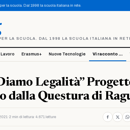
r la scuola. Dal 1998 la scuola italiana in rete.
g
R LA SCUOLA. DAL 1998 LA SCUOLA ITALIANA IN RET
 Lavoro
Erasmus+
Nuove Tecnologie
Vi racconto …
Diamo Legalità” Progett
 dalla Questura di Rag
2021
·
2 min di lettura
·
4.671 letture