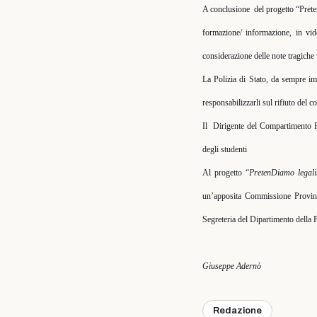
A conclusione
del progetto “Pret
formazione/ informazione, in vide
considerazione delle note tragiche 
La Polizia di Stato, da sempre im
responsabilizzarli sul rifiuto del 
Il
Dirigente del Compartimento P
degli studenti
Al progetto “
PretenDiamo legali
un’apposita Commissione Provinc
Segreteria del Dipartimento della 
Giuseppe Adernò
Redazione