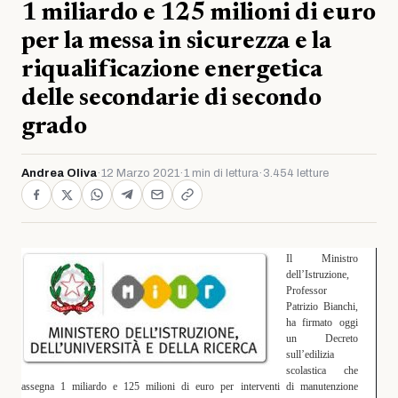
1 miliardo e 125 milioni di euro
per la messa in sicurezza e la
riqualificazione energetica
delle secondarie di secondo
grado
Andrea Oliva
·
12 Marzo 2021
·
1 min di lettura
·
3.454 letture
Il Ministro
dell’Istruzione,
Professor
Patrizio Bianchi,
ha firmato oggi
un Decreto
sull’edilizia
scolastica che
assegna 1 miliardo e 125 milioni di euro per interventi di manutenzione