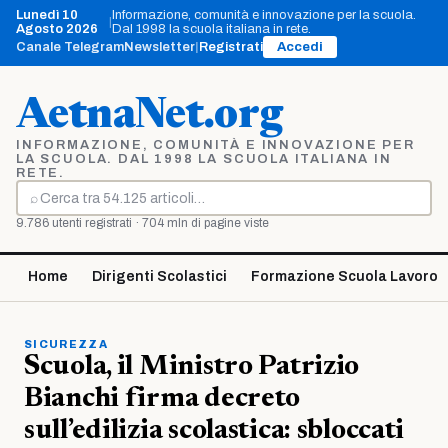
Vai
Lunedì 10
Informazione, comunità e innovazione per la scuola.
|
al
Agosto 2026
Dal 1998 la scuola italiana in rete.
contenuto
Canale Telegram
Newsletter
|
Registrati
Accedi
AetnaNet.org
INFORMAZIONE, COMUNITÀ E INNOVAZIONE PER
LA SCUOLA. DAL 1998 LA SCUOLA ITALIANA IN
RETE.
⌕
Cerca
9.786 utenti registrati · 704 mln di pagine viste
Home
Dirigenti Scolastici
Formazione Scuola Lavoro
SICUREZZA
Scuola, il Ministro Patrizio
Bianchi firma decreto
sull’edilizia scolastica: sbloccati