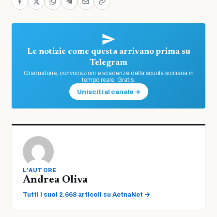
Le notizie come questa arrivano prima su
Telegram
Graduatorie, convocazioni e scadenze della scuola siciliana in
tempo reale. Gratis.
Unisciti al canale →
L'AUTORE
Andrea Oliva
Tutti i suoi 2.668 articoli su AetnaNet →