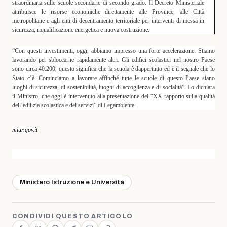
straordinaria sulle scuole secondarie di secondo grado. Il Decreto Ministeriale
attribuisce le risorse economiche direttamente alle Province, alle Città
metropolitane e agli enti di decentramento territoriale per interventi di messa in
sicurezza, riqualificazione energetica e nuova costruzione.
“Con questi investimenti, oggi, abbiamo impresso una forte accelerazione. Stiamo
lavorando per sbloccarne rapidamente altri. Gli edifici scolastici nel nostro Paese
sono circa 40.200, questo significa che la scuola è dappertutto ed è il segnale che lo
Stato c’è. Cominciamo a lavorare affinché tutte le scuole di questo Paese siano
luoghi di sicurezza, di sostenibilità, luoghi di accoglienza e di socialità”. Lo dichiara
il Ministro, che oggi è intervenuto alla presentazione del “XX rapporto sulla qualità
dell’edilizia scolastica e dei servizi” di Legambiente.
miur.gov.it
Ministero Istruzione e Università
CONDIVIDI QUESTO ARTICOLO