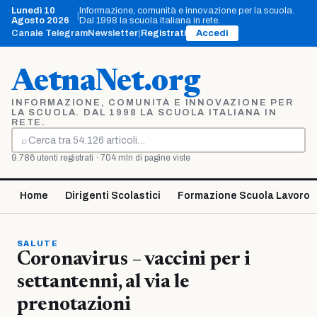
Vai
Lunedì 10
Informazione, comunità e innovazione per la scuola.
|
al
Agosto 2026
Dal 1998 la scuola italiana in rete.
contenuto
Canale Telegram
Newsletter
|
Registrati
Accedi
AetnaNet.org
INFORMAZIONE, COMUNITÀ E INNOVAZIONE PER
LA SCUOLA. DAL 1998 LA SCUOLA ITALIANA IN
RETE.
⌕
Cerca
9.786 utenti registrati · 704 mln di pagine viste
Home
Dirigenti Scolastici
Formazione Scuola Lavoro
SALUTE
Coronavirus – vaccini per i
settantenni, al via le
prenotazioni