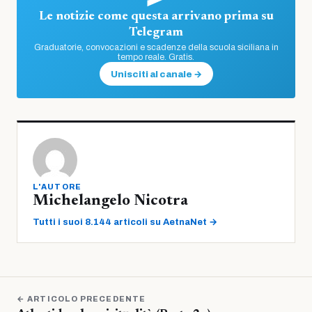
Le notizie come questa arrivano prima su
Telegram
Graduatorie, convocazioni e scadenze della scuola siciliana in
tempo reale. Gratis.
Unisciti al canale →
L'AUTORE
Michelangelo Nicotra
Tutti i suoi 8.144 articoli su AetnaNet →
← ARTICOLO PRECEDENTE