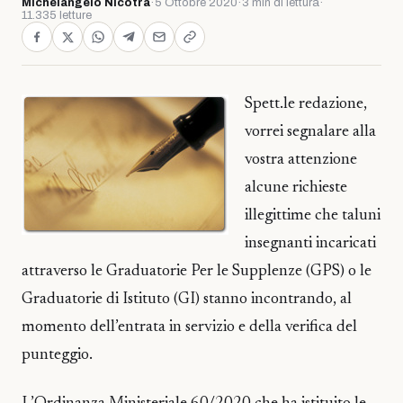
Michelangelo Nicotra
·
5 Ottobre 2020
·
3 min di lettura
·
11.335 letture
Spett.le redazione,
vorrei segnalare alla
vostra attenzione
alcune richieste
illegittime che taluni
insegnanti incaricati
attraverso le Graduatorie Per le Supplenze (GPS) o le
Graduatorie di Istituto (GI) stanno incontrando, al
momento dell’entrata in servizio e della verifica del
punteggio.