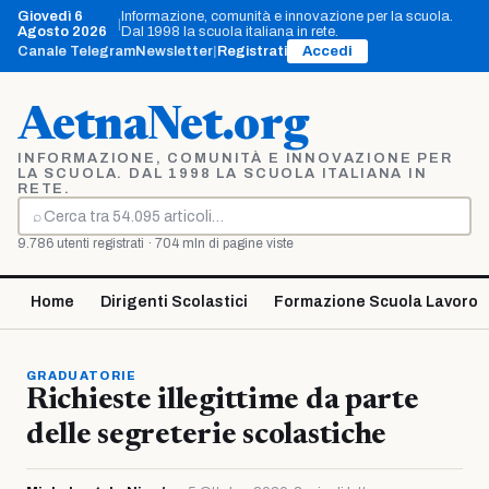
Vai
Giovedì 6
Informazione, comunità e innovazione per la scuola.
|
al
Agosto 2026
Dal 1998 la scuola italiana in rete.
contenuto
Canale Telegram
Newsletter
|
Registrati
Accedi
AetnaNet.org
INFORMAZIONE, COMUNITÀ E INNOVAZIONE PER
LA SCUOLA. DAL 1998 LA SCUOLA ITALIANA IN
RETE.
⌕
Cerca
9.786 utenti registrati · 704 mln di pagine viste
Home
Dirigenti Scolastici
Formazione Scuola Lavoro
GRADUATORIE
Richieste illegittime da parte
delle segreterie scolastiche