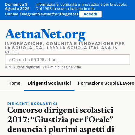
Vai
Domenica 9
Informazione, comunità e innovazione per la scuola.
|
al
Agosto 2026
Dal 1998 la scuola italiana in rete.
contenuto
Canale Telegram
Newsletter
|
Registrati
Accedi
AetnaNet.org
INFORMAZIONE, COMUNITÀ E INNOVAZIONE PER
LA SCUOLA. DAL 1998 LA SCUOLA ITALIANA IN
RETE.
⌕
Cerca
9.786 utenti registrati · 704 mln di pagine viste
Home
Dirigenti Scolastici
Formazione Scuola Lavoro
DIRIGENTI SCOLASTICI
Concorso dirigenti scolastici
2017: “Giustizia per l’Orale”
denuncia i plurimi aspetti di