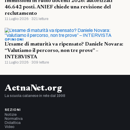
Immissioni in ruolo docenti 2026: autorizzati
46.642 posti. ANIEF chiede una revisione del
reclutamento
11 Luglio 2026 · 321 letture
OPINIONI
L’esame di maturità va ripensato? Daniele Novara:
“Valutiamo il percorso, non tre prove” –
INTERVISTA
11 Luglio 2026 · 309 letture
AetnaNet.org
La scuola catanese in rete dal 1998
SEZIONI
Notizie
Normativa
Didattica
Video