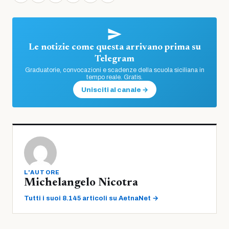
Le notizie come questa arrivano prima su
Telegram
Graduatorie, convocazioni e scadenze della scuola siciliana in
tempo reale. Gratis.
Unisciti al canale →
L'AUTORE
Michelangelo Nicotra
Tutti i suoi 8.145 articoli su AetnaNet →