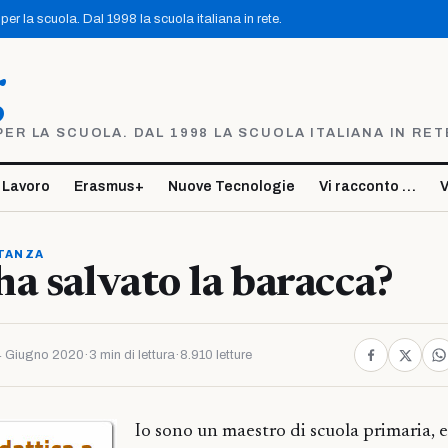
er la scuola. Dal 1998 la scuola italiana in rete.
g
R LA SCUOLA. DAL 1998 LA SCUOLA ITALIANA IN RET
 Lavoro
Erasmus+
Nuove Tecnologie
Vi racconto …
V
STANZA
a salvato la baracca?
 Giugno 2020
·
3 min di lettura
·
8.910 letture
Io sono un maestro di scuola primaria, 