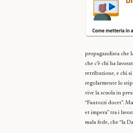
propagandista che la
che c’è chi ha lavora
retribuzione, e chi s
regolarmente lo stipe
vive la scuola in pre
“Fantozzi docet”. Ma
et impera” tra i lavo
mala fede, che “la Da