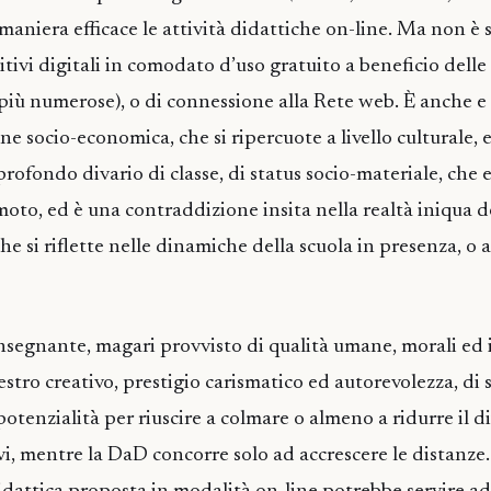
maniera efficace le attività didattiche on-line. Ma non è 
tivi digitali in comodato d’uso gratuito a beneficio delle
 più numerose), o di connessione alla Rete web. È anche e
ne socio-economica, che si ripercuote a livello culturale, 
rofondo divario di classe, di status socio-materiale, che es
moto, ed è una contraddizione insita nella realtà iniqua d
che si riflette nelle dinamiche della scuola in presenza, o 
insegnante, magari provvisto di qualità umane, morali ed i
 estro creativo, prestigio carismatico ed autorevolezza, di s
otenzialità per riuscire a colmare o almeno a ridurre il di
ievi, mentre la DaD concorre solo ad accrescere le distanze