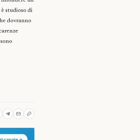
d infondere un
 è studioso di
 che dovranno
 carenze
e sono
al canale →