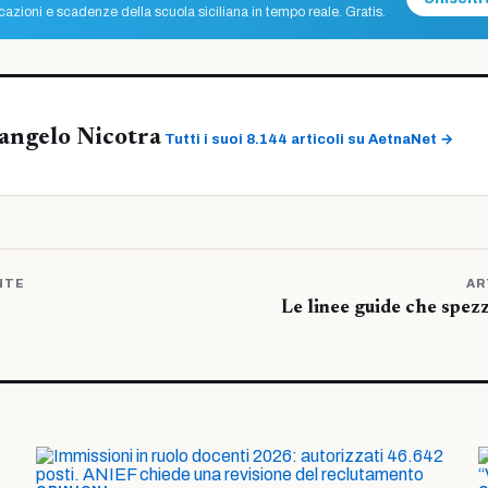
azioni e scadenze della scuola siciliana in tempo reale. Gratis.
angelo Nicotra
Tutti i suoi 8.144 articoli su AetnaNet →
NTE
AR
Le linee guide che spezz