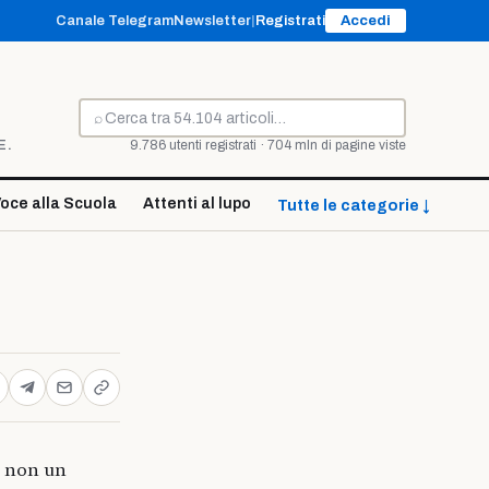
Canale Telegram
Newsletter
|
Registrati
Accedi
⌕
Cerca
E.
9.786 utenti registrati · 704 mln di pagine viste
oce alla Scuola
Attenti al lupo
Tutte le categorie ↓
e non un