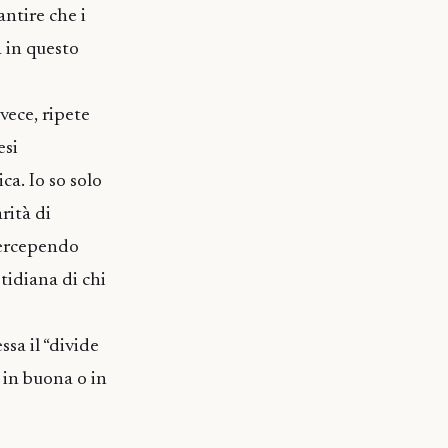
antire che i
a in questo
nvece, ripete
esi
a. Io so solo
rità di
 percependo
tidiana di chi
sa il “divide
, in buona o in