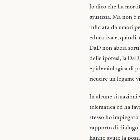
Io dico che ha mortif
giustizia. Ma non è 
inficiata da umori pe
educativa e, quindi, 
DaD non abbia sortito
delle ipotesi, la DaD
epidemiologica di por
ricucire un legame vir
In alcune situazioni
telematica ed ha favo
stesso ho impiegato v
rapporto di dialogo 
hanno avuto la possib