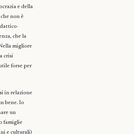
ocrazia e della
 che non è
idattico-
enza, che la
 Nella migliore
 crisi
utile forse per
i in relazione
un bene. Io
nare un
o famiglie
i e culturali)