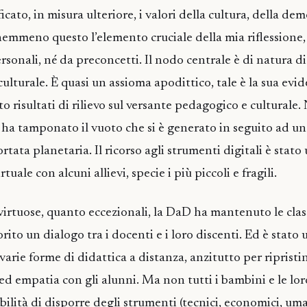
icato, in misura ulteriore, i valori della cultura, della dem
nemmeno questo l’elemento cruciale della mia riflessione,
rsonali, né da preconcetti. Il nodo centrale è di natura d
culturale. È quasi un assioma apodittico, tale è la sua evid
 risultati di rilievo sul versante pedagogico e culturale.
 ha tamponato il vuoto che si è generato in seguito ad una
tata planetaria. Il ricorso agli strumenti digitali è stato 
tuale con alcuni allievi, specie i più piccoli e fragili.
 virtuose, quanto eccezionali, la DaD ha mantenuto le class
rito un dialogo tra i docenti e i loro discenti. Ed è stato 
arie forme di didattica a distanza, anzitutto per ripristi
ed empatia con gli alunni. Ma non tutti i bambini e le lor
ilità di disporre degli strumenti (tecnici, economici, uman