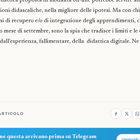
 didattica proposta in modalità on-line potrebbe servire a
ioni didascaliche, nella migliore delle ipotesi. Ma con chi
orsi di recupero e/o di integrazione degli apprendimenti,
o mese di settembre, sono la spia che tradisce i limiti e le
dall’esperienza, fallimentare, della didattica digitale. N
ARTICOLO
ome questa arrivano prima su Telegram
Unisciti 