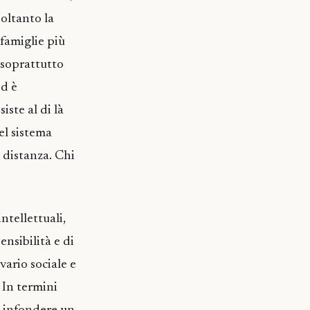
soltanto la
 famiglie più
 soprattutto
ed è
iste al di là
el sistema
a distanza. Chi
ntellettuali,
ensibilità e di
vario sociale e
. In termini