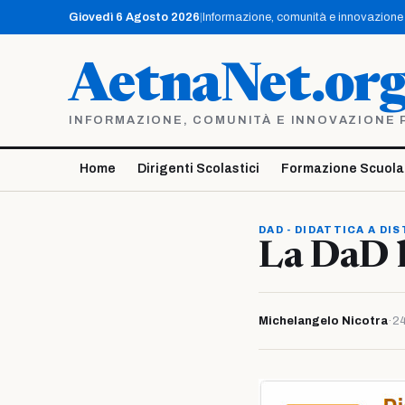
Vai
Giovedì 6 Agosto 2026
|
Informazione, comunità e innovazione p
al
contenuto
AetnaNet.or
INFORMAZIONE, COMUNITÀ E INNOVAZIONE PE
Home
Dirigenti Scolastici
Formazione Scuola
DAD - DIDATTICA A DI
La DaD h
Michelangelo Nicotra
·
24