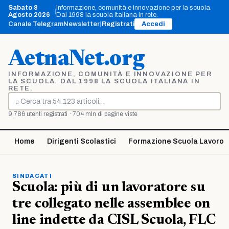
Vai
Sabato 8
Informazione, comunità e innovazione per la scuola.
|
al
Agosto 2026
Dal 1998 la scuola italiana in rete.
contenuto
Canale Telegram
Newsletter
|
Registrati
Accedi
AetnaNet.org
INFORMAZIONE, COMUNITÀ E INNOVAZIONE PER
LA SCUOLA. DAL 1998 LA SCUOLA ITALIANA IN
RETE.
⌕
Cerca
9.786 utenti registrati · 704 mln di pagine viste
Home
Dirigenti Scolastici
Formazione Scuola Lavoro
SINDACATI
Scuola: più di un lavoratore su
tre collegato nelle assemblee on
line indette da CISL Scuola, FLC