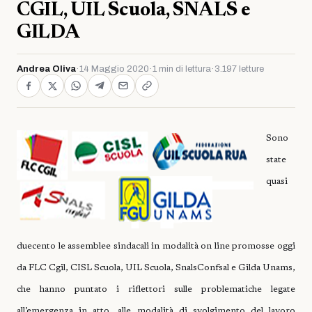
CGIL, UIL Scuola, SNALS e
GILDA
Andrea Oliva
·
14 Maggio 2020
·
1 min di lettura
·
3.197 letture
Sono
state
quasi
duecento le assemblee sindacali in modalità on line promosse oggi
da FLC Cgil, CISL Scuola, UIL Scuola, SnalsConfsal e Gilda Unams,
che hanno puntato i riflettori sulle problematiche legate
all’emergenza in atto, alle modalità di svolgimento del lavoro