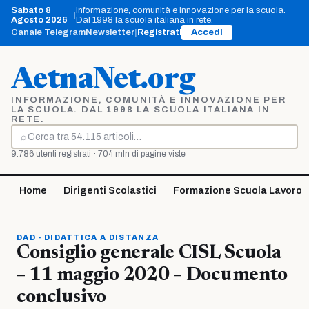
Vai
Sabato 8
Informazione, comunità e innovazione per la scuola.
|
al
Agosto 2026
Dal 1998 la scuola italiana in rete.
contenuto
Canale Telegram
Newsletter
|
Registrati
Accedi
AetnaNet.org
INFORMAZIONE, COMUNITÀ E INNOVAZIONE PER
LA SCUOLA. DAL 1998 LA SCUOLA ITALIANA IN
RETE.
⌕
Cerca
9.786 utenti registrati · 704 mln di pagine viste
Home
Dirigenti Scolastici
Formazione Scuola Lavoro
DAD - DIDATTICA A DISTANZA
Consiglio generale CISL Scuola
– 11 maggio 2020 – Documento
conclusivo