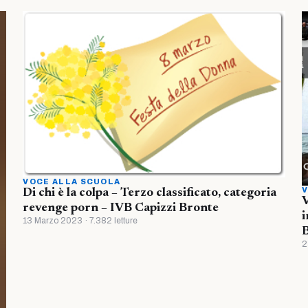
VOCE ALLA SCUOLA
V
Di chi è la colpa – Terzo classificato, categoria
V
revenge porn – IVB Capizzi Bronte
i
13 Marzo 2023 · 7.382 letture
B
2