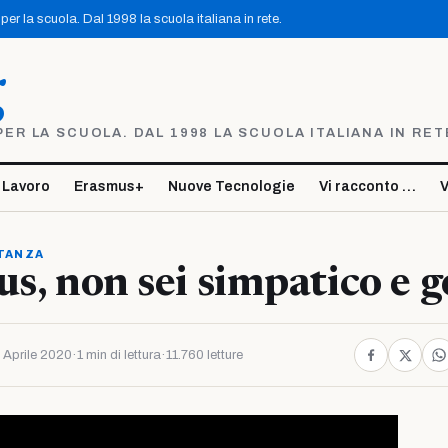
er la scuola. Dal 1998 la scuola italiana in rete.
g
R LA SCUOLA. DAL 1998 LA SCUOLA ITALIANA IN RET
 Lavoro
Erasmus+
Nuove Tecnologie
Vi racconto …
V
STANZA
us, non sei simpatico e g
 Aprile 2020
·
1 min di lettura
·
11.760 letture