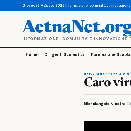
Vai
Giovedì 6 Agosto 2026
|
Informazione, comunità e innovazione p
al
contenuto
AetnaNet.or
INFORMAZIONE, COMUNITÀ E INNOVAZIONE PE
Home
Dirigenti Scolastici
Formazione Scuola
DAD - DIDATTICA A DI
Caro vir
Michelangelo Nicotra
·
10