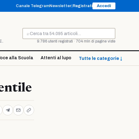
Canale Telegram
Newsletter
|
Registrati
Accedi
⌕
Cerca
E.
9.786 utenti registrati · 704 mln di pagine viste
oce alla Scuola
Attenti al lupo
Tutte le categorie ↓
entile