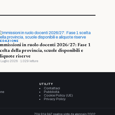
EDAZIONE
mmissioni in ruolo docenti 2026/27: Fase 1
celta della provincia, scuole disponibili e
liquote riserve
 Luglio 2026 · 1.029 letture
UTILITY
Contattaci
one
Pubblicità
Cookie Policy (UE)
Privacy Policy
704.914.947 pagine viste da gennaio 2002