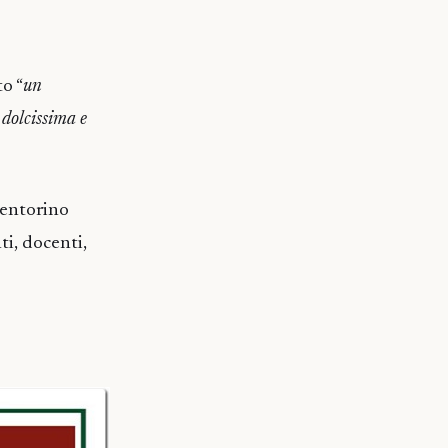
to “
un
 dolcissima e
 Ventorino
ti, docenti,