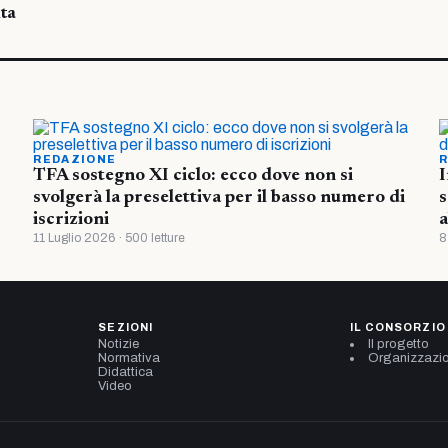
ta
REDAZIONE
R
TFA sostegno XI ciclo: ecco dove non si
I
svolgerà la preselettiva per il basso numero di
s
iscrizioni
a
11 Luglio 2026 · 500 letture
8
SEZIONI
IL CONSORZIO
Notizie
Il progetto
Normativa
Organizzazi
Didattica
Video