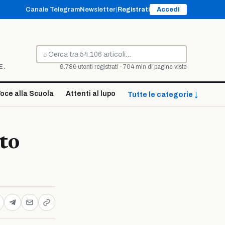
Canale Telegram
Newsletter
|
Registrati
Accedi
⌕
Cerca
E.
9.786 utenti registrati · 704 mln di pagine viste
oce alla Scuola
Attenti al lupo
Tutte le categorie ↓
sto