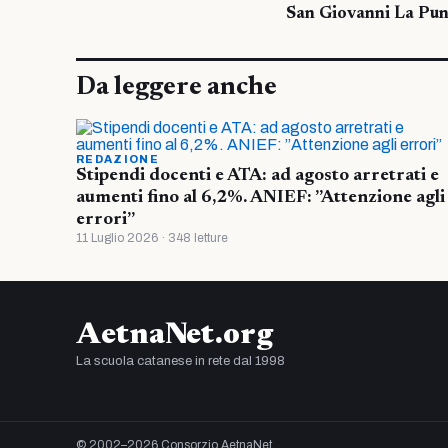
San Giovanni La Pun
Da leggere anche
REDAZIONE
Stipendi docenti e ATA: ad agosto arretrati e
aumenti fino al 6,2%. ANIEF: ”Attenzione agli
errori”
11 Luglio 2026 · 348 letture
AetnaNet.org
La scuola catanese in rete dal 1998
© 2002–2026 Consorzio AetnaNet