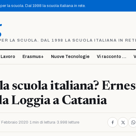
er la scuola. Dal 1998 la scuola italiana in rete.
g
R LA SCUOLA. DAL 1998 LA SCUOLA ITALIANA IN RET
 Lavoro
Erasmus+
Nuove Tecnologie
Vi racconto …
V
la scuola italiana? Erne
lla Loggia a Catania
 Febbraio 2020
·
1 min di lettura
·
3.998 letture