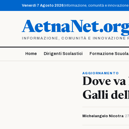
Vai
Venerdì 7 Agosto 2026
|
Informazione, comunità e innovazione p
al
contenuto
AetnaNet.or
INFORMAZIONE, COMUNITÀ E INNOVAZIONE PE
Home
Dirigenti Scolastici
Formazione Scuola
AGGIORNAMENTO
Dove va 
Galli de
Michelangelo Nicotra
·
27