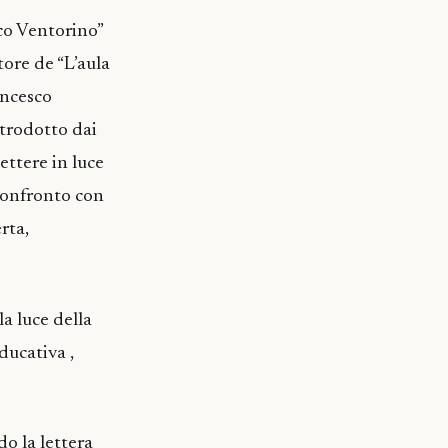
sco Ventorino”
tore de “L’aula
ancesco
ntrodotto dai
ettere in luce
l confronto con
rta,
la luce della
ducativa ,
o la lettera