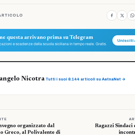
ARTICOLO
ome questa arrivano prima su Telegram
Unisciti 
azioni e scadenze della scuola siciliana in tempo reale. Gratis.
angelo Nicotra
Tutti i suoi 8.144 articoli su AetnaNet →
NTE
AR
nvegno organizzato dal
Ragazzi Sindaci 
o Greco, al Polivalente di
incont