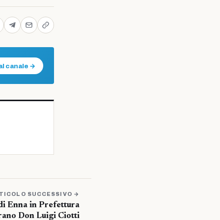
al canale →
TICOLO SUCCESSIVO →
di Enna in Prefettura
rano Don Luigi Ciotti