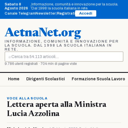
Vai
Sabato 8
Informazione, comunità e innovazione per la scuola.
|
al
Agosto 2026
Dal 1998 la scuola italiana in rete.
contenuto
Canale Telegram
Newsletter
|
Registrati
Accedi
AetnaNet.org
INFORMAZIONE, COMUNITÀ E INNOVAZIONE PER
LA SCUOLA. DAL 1998 LA SCUOLA ITALIANA IN
RETE.
⌕
Cerca
9.786 utenti registrati · 704 mln di pagine viste
Home
Dirigenti Scolastici
Formazione Scuola Lavoro
VOCE ALLA SCUOLA
Lettera aperta alla Ministra
Lucia Azzolina