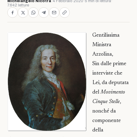
Michelangelo Nicotra
·
4 Febbraio 2020
·
5 min di lettura
·
7.642 letture
Gentilissima
Ministra
Azzolina,
Sin dalle prime
interviste che
Lei, da deputata
del
Movimento
Cinque Stelle
,
nonché da
componente
della