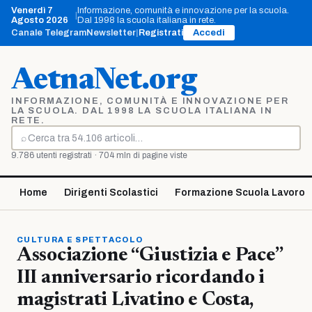
Vai
Venerdì 7
Informazione, comunità e innovazione per la scuola.
|
al
Agosto 2026
Dal 1998 la scuola italiana in rete.
contenuto
Canale Telegram
Newsletter
|
Registrati
Accedi
AetnaNet.org
INFORMAZIONE, COMUNITÀ E INNOVAZIONE PER
LA SCUOLA. DAL 1998 LA SCUOLA ITALIANA IN
RETE.
⌕
Cerca
9.786 utenti registrati · 704 mln di pagine viste
Home
Dirigenti Scolastici
Formazione Scuola Lavoro
CULTURA E SPETTACOLO
Associazione “Giustizia e Pace”
III anniversario ricordando i
magistrati Livatino e Costa,