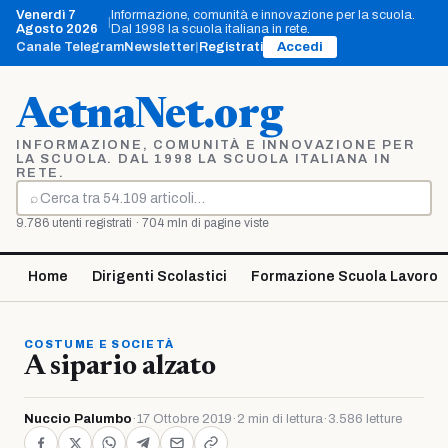
Vai
Venerdì 7
Informazione, comunità e innovazione per la scuola.
|
al
Agosto 2026
Dal 1998 la scuola italiana in rete.
contenuto
Canale Telegram
Newsletter
|
Registrati
Accedi
AetnaNet.org
INFORMAZIONE, COMUNITÀ E INNOVAZIONE PER
LA SCUOLA. DAL 1998 LA SCUOLA ITALIANA IN
RETE.
⌕
Cerca
9.786 utenti registrati · 704 mln di pagine viste
Home
Dirigenti Scolastici
Formazione Scuola Lavoro
COSTUME E SOCIETÀ
A sipario alzato
Nuccio Palumbo
·
17 Ottobre 2019
·
2 min di lettura
·
3.586 letture