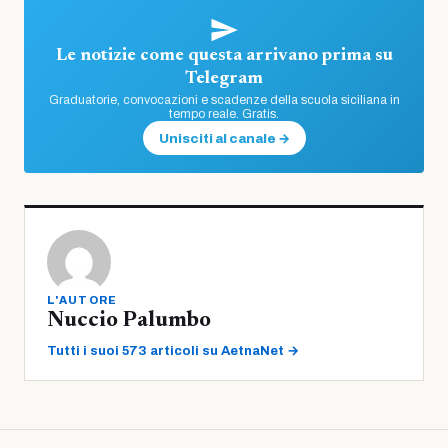
Le notizie come questa arrivano prima su
Telegram
Graduatorie, convocazioni e scadenze della scuola siciliana in
tempo reale. Gratis.
Unisciti al canale →
L'AUTORE
Nuccio Palumbo
Tutti i suoi 573 articoli su AetnaNet →