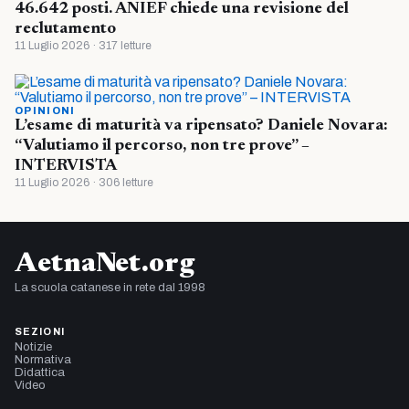
46.642 posti. ANIEF chiede una revisione del
reclutamento
11 Luglio 2026 · 317 letture
OPINIONI
L’esame di maturità va ripensato? Daniele Novara:
“Valutiamo il percorso, non tre prove” –
INTERVISTA
11 Luglio 2026 · 306 letture
AetnaNet.org
La scuola catanese in rete dal 1998
SEZIONI
Notizie
Normativa
Didattica
Video