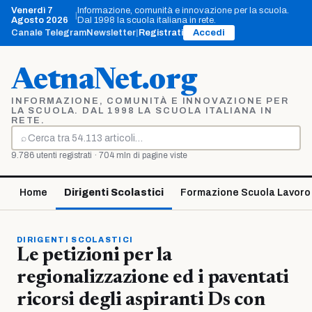
Vai
Venerdì 7
Informazione, comunità e innovazione per la scuola.
|
al
Agosto 2026
Dal 1998 la scuola italiana in rete.
contenuto
Canale Telegram
Newsletter
|
Registrati
Accedi
AetnaNet.org
INFORMAZIONE, COMUNITÀ E INNOVAZIONE PER
LA SCUOLA. DAL 1998 LA SCUOLA ITALIANA IN
RETE.
⌕
Cerca
9.786 utenti registrati · 704 mln di pagine viste
Home
Dirigenti Scolastici
Formazione Scuola Lavoro
DIRIGENTI SCOLASTICI
Le petizioni per la
regionalizzazione ed i paventati
ricorsi degli aspiranti Ds con