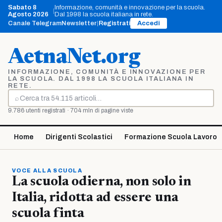
Vai
Sabato 8
Informazione, comunità e innovazione per la scuola.
|
al
Agosto 2026
Dal 1998 la scuola italiana in rete.
contenuto
Canale Telegram
Newsletter
|
Registrati
Accedi
AetnaNet.org
INFORMAZIONE, COMUNITÀ E INNOVAZIONE PER
LA SCUOLA. DAL 1998 LA SCUOLA ITALIANA IN
RETE.
⌕
Cerca
9.786 utenti registrati · 704 mln di pagine viste
Home
Dirigenti Scolastici
Formazione Scuola Lavoro
VOCE ALLA SCUOLA
La scuola odierna, non solo in
Italia, ridotta ad essere una
scuola finta