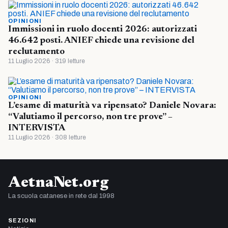
OPINIONI
Immissioni in ruolo docenti 2026: autorizzati
46.642 posti. ANIEF chiede una revisione del
reclutamento
11 Luglio 2026 · 319 letture
OPINIONI
L’esame di maturità va ripensato? Daniele Novara:
“Valutiamo il percorso, non tre prove” –
INTERVISTA
11 Luglio 2026 · 308 letture
AetnaNet.org
La scuola catanese in rete dal 1998
SEZIONI