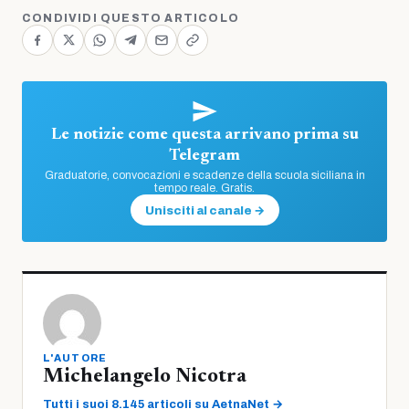
CONDIVIDI QUESTO ARTICOLO
Le notizie come questa arrivano prima su
Telegram
Graduatorie, convocazioni e scadenze della scuola siciliana in
tempo reale. Gratis.
Unisciti al canale →
L'AUTORE
Michelangelo Nicotra
Tutti i suoi 8.145 articoli su AetnaNet →