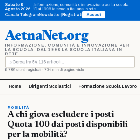
Vai
Sabato 8
Informazione, comunità e innovazione per la scuola.
|
al
Agosto 2026
Dal 1998 la scuola italiana in rete.
contenuto
Canale Telegram
Newsletter
|
Registrati
Accedi
AetnaNet.org
INFORMAZIONE, COMUNITÀ E INNOVAZIONE PER
LA SCUOLA. DAL 1998 LA SCUOLA ITALIANA IN
RETE.
⌕
Cerca
9.786 utenti registrati · 704 mln di pagine viste
Home
Dirigenti Scolastici
Formazione Scuola Lavoro
MOBILITÀ
A chi giova escludere i posti
Quota 100 dai posti disponibili
per la mobilità?