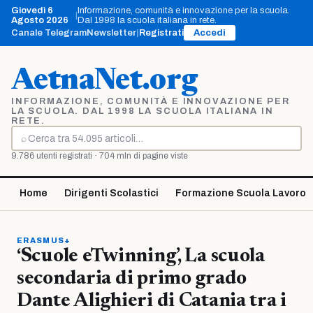
Vai
Giovedì 6
Informazione, comunità e innovazione per la scuola.
|
al
Agosto 2026
Dal 1998 la scuola italiana in rete.
contenuto
Canale Telegram
Newsletter
|
Registrati
Accedi
AetnaNet.org
INFORMAZIONE, COMUNITÀ E INNOVAZIONE PER
LA SCUOLA. DAL 1998 LA SCUOLA ITALIANA IN
RETE.
⌕
Cerca
9.786 utenti registrati · 704 mln di pagine viste
Home
Dirigenti Scolastici
Formazione Scuola Lavoro
ERASMUS+
‘Scuole eTwinning’, La scuola
secondaria di primo grado
Dante Alighieri di Catania tra i