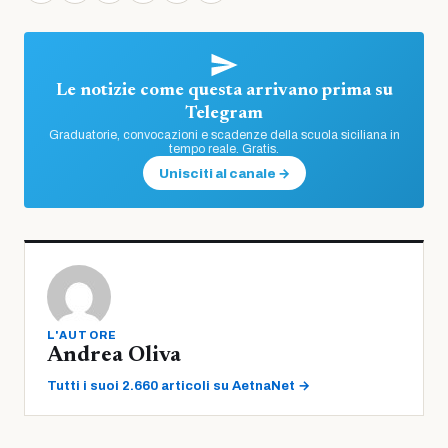
Le notizie come questa arrivano prima su
Telegram
Graduatorie, convocazioni e scadenze della scuola siciliana in
tempo reale. Gratis.
Unisciti al canale →
L'AUTORE
Andrea Oliva
Tutti i suoi 2.660 articoli su AetnaNet →