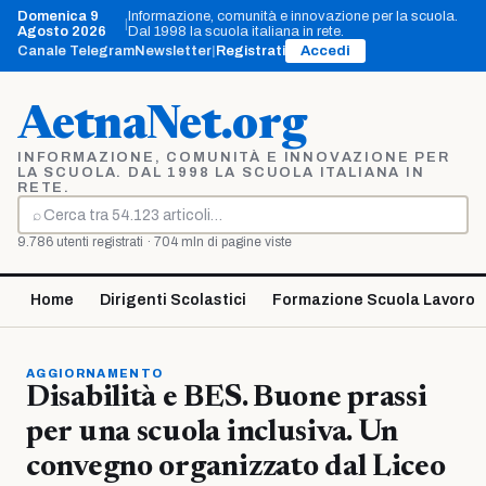
Vai
Domenica 9
Informazione, comunità e innovazione per la scuola.
|
al
Agosto 2026
Dal 1998 la scuola italiana in rete.
contenuto
Canale Telegram
Newsletter
|
Registrati
Accedi
AetnaNet.org
INFORMAZIONE, COMUNITÀ E INNOVAZIONE PER
LA SCUOLA. DAL 1998 LA SCUOLA ITALIANA IN
RETE.
⌕
Cerca
9.786 utenti registrati · 704 mln di pagine viste
Home
Dirigenti Scolastici
Formazione Scuola Lavoro
AGGIORNAMENTO
Disabilità e BES. Buone prassi
per una scuola inclusiva. Un
convegno organizzato dal Liceo