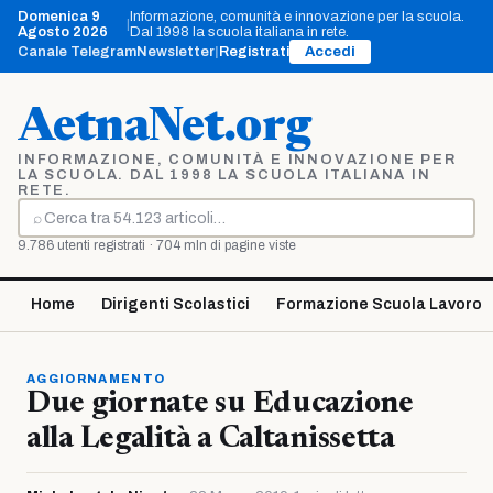
Vai
Domenica 9
Informazione, comunità e innovazione per la scuola.
|
al
Agosto 2026
Dal 1998 la scuola italiana in rete.
contenuto
Canale Telegram
Newsletter
|
Registrati
Accedi
AetnaNet.org
INFORMAZIONE, COMUNITÀ E INNOVAZIONE PER
LA SCUOLA. DAL 1998 LA SCUOLA ITALIANA IN
RETE.
⌕
Cerca
9.786 utenti registrati · 704 mln di pagine viste
Home
Dirigenti Scolastici
Formazione Scuola Lavoro
AGGIORNAMENTO
Due giornate su Educazione
alla Legalità a Caltanissetta