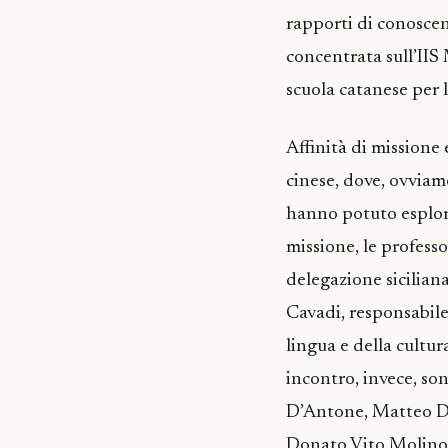
rapporti di conoscenz
concentrata sull’IIS 
scuola catanese per l
Affinità di missione 
cinese, dove, ovviam
hanno potuto esplora
missione, le profess
delegazione siciliana
Cavadi, responsabile 
lingua e della cultu
incontro, invece, so
D’Antone, Matteo Di 
Donato Vito Molino, 