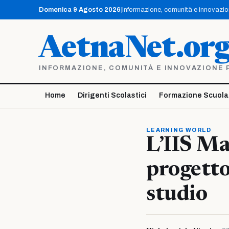
Vai
Domenica 9 Agosto 2026
|
Informazione, comunità e innovazione
al
contenuto
AetnaNet.or
INFORMAZIONE, COMUNITÀ E INNOVAZIONE PE
Home
Dirigenti Scolastici
Formazione Scuola
LEARNING WORLD
L’IIS Ma
progetto
studio