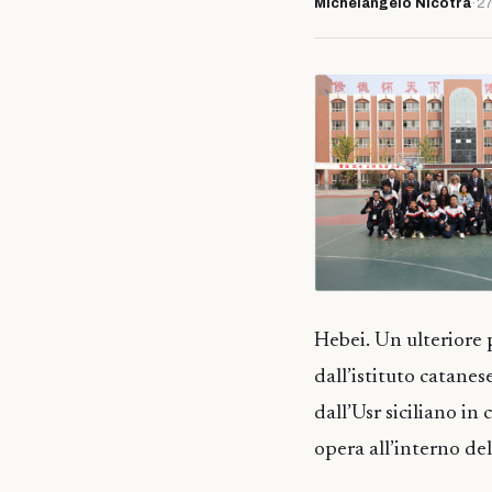
Michelangelo Nicotra
·
27
Hebei. Un ulteriore p
dall’istituto catane
dall’Usr siciliano in
opera all’interno del