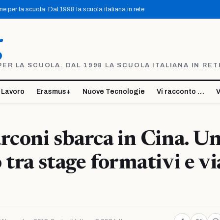
 per la scuola. Dal 1998 la scuola italiana in rete.
g
R LA SCUOLA. DAL 1998 LA SCUOLA ITALIANA IN RET
 Lavoro
Erasmus+
Nuove Tecnologie
Vi racconto …
V
rconi sbarca in Cina. U
 tra stage formativi e vi