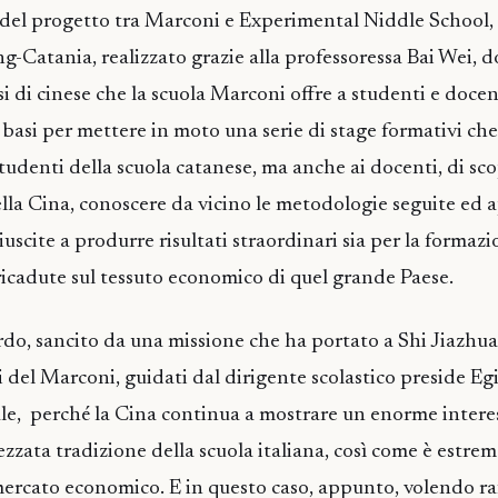
 del progetto tra Marconi e Experimental Niddle School,
ng-Catania, realizzato grazie alla professoressa Bai Wei, 
 di cinese che la scuola Marconi offre a studenti e docenti
e basi per mettere in moto una serie di stage formativi che
udenti della scuola catanese, ma anche ai docenti, di scop
lla Cina, conoscere da vicino le metodologie seguite ed 
iuscite a produrre risultati straordinari sia per la formaz
 ricadute sul tessuto economico di quel grande Paese.
rdo, sancito da una missione che ha portato a Shi Jiazh
i del Marconi, guidati dal dirigente scolastico preside E
ale, perché la Cina continua a mostrare un enorme interes
zzata tradizione della scuola italiana, così come è estr
mercato economico. E in questo caso, appunto, volendo raf