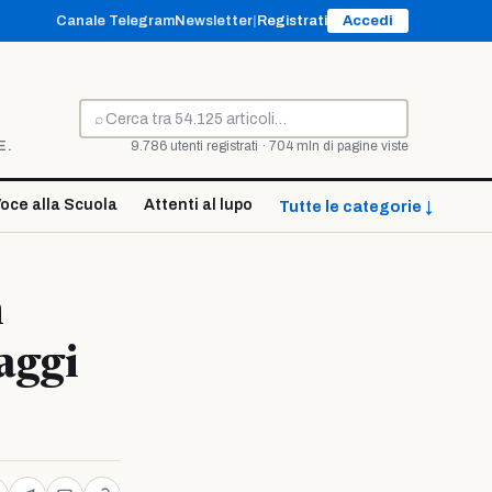
Canale Telegram
Newsletter
|
Registrati
Accedi
⌕
Cerca
E.
9.786 utenti registrati · 704 mln di pagine viste
oce alla Scuola
Attenti al lupo
Tutte le categorie ↓
n
aggi