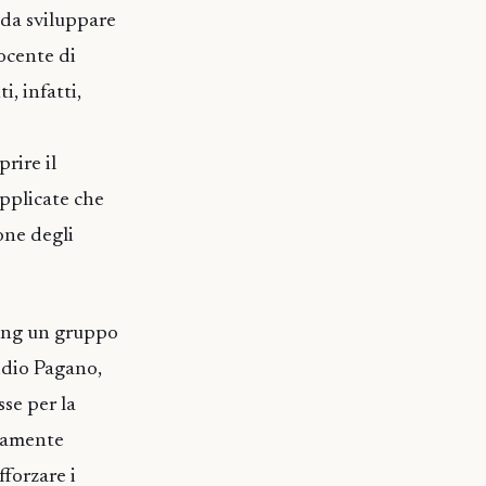
 da sviluppare
docente di
, infatti,
rire il
applicate che
ione degli
uang un gruppo
gidio Pagano,
se per la
emamente
forzare i