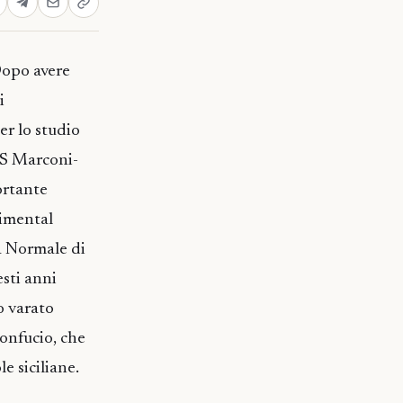
Dopo avere
i
er lo studio
IIS Marconi-
ortante
rimental
tà Normale di
esti anni
o varato
Confucio, che
e siciliane.