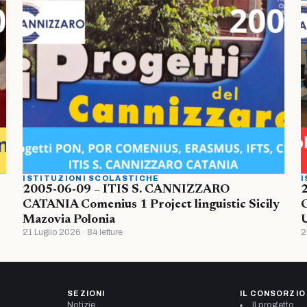
ISTITUZIONI SCOLASTICHE
I
2005-06-09 – ITIS S. CANNIZZARO
CATANIA Comenius 1 Project linguistic Sicily
Mazovia Polonia
U
21 Luglio 2026 · 84 letture
2
SEZIONI
IL CONSORZIO
Notizie
Il progetto