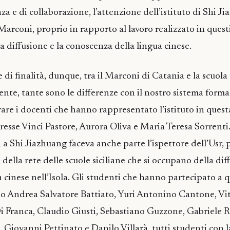
a e di collaborazione, l’attenzione dell’istituto di Shi Ji
Marconi, proprio in rapporto al lavoro realizzato in quest
a diffusione e la conoscenza della lingua cinese.
e di finalità, dunque, tra il Marconi di Catania e la scuola
ente, tante sono le differenze con il nostro sistema forma
re i docenti che hanno rappresentato l’istituto in ques
oresse Vinci Pastore, Aurora Oliva e Maria Teresa Sorrenti
 a Shi Jiazhuang faceva anche parte l’ispettore dell’Usr, 
della rete delle scuole siciliane che si occupano della dif
ra cinese nell’Isola. Gli studenti che hanno partecipato a
no Andrea Salvatore Battiato, Yuri Antonino Cantone, Vi
Franca, Claudio Giusti, Sebastiano Guzzone, Gabriele Ro
Giovanni Pettinato e Danilo Villarà, tutti studenti con l