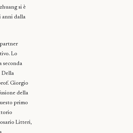
azhuang si è
i anni dalla
 partner
tivo. Lo
ta seconda
. Della
prof. Giorgio
fusione della
 questo primo
ttorio
sario Litteri,
a