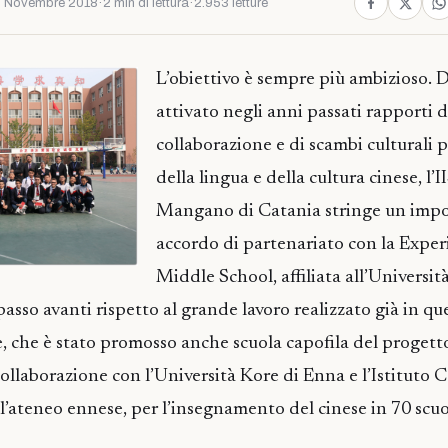
 Novembre 2018
·
2 min di lettura
·
2.953 letture
L’obiettivo è sempre più ambizioso. 
attivato negli anni passati rapporti d
collaborazione e di scambi culturali p
della lingua e della cultura cinese, l’
Mangano di Catania stringe un imp
accordo di partenariato con la Expe
Middle School, affiliata all’Universi
asso avanti rispetto al grande lavoro realizzato già in qu
se, che è stato promosso anche scuola capofila del progett
 collaborazione con l’Università Kore di Enna e l’Istituto 
l’ateneo ennese, per l’insegnamento del cinese in 70 scuol