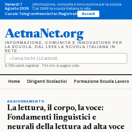
Vai
Venerdì 7
Informazione, comunità e innovazione per la scuola.
|
al
Agosto 2026
Dal 1998 la scuola italiana in rete.
contenuto
Canale Telegram
Newsletter
|
Registrati
Accedi
AetnaNet.org
INFORMAZIONE, COMUNITÀ E INNOVAZIONE PER
LA SCUOLA. DAL 1998 LA SCUOLA ITALIANA IN
RETE.
⌕
Cerca
9.786 utenti registrati · 704 mln di pagine viste
Home
Dirigenti Scolastici
Formazione Scuola Lavoro
AGGIORNAMENTO
La lettura, il corpo, la voce:
Fondamenti linguistici e
neurali della lettura ad alta voce