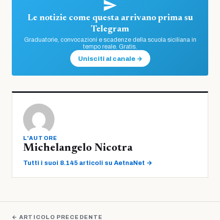
Le notizie come questa arrivano prima su
Telegram
Graduatorie, convocazioni e scadenze della scuola siciliana in
tempo reale. Gratis.
Unisciti al canale →
L'AUTORE
Michelangelo Nicotra
Tutti i suoi 8.145 articoli su AetnaNet →
← ARTICOLO PRECEDENTE