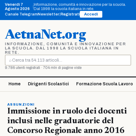
Vai
Venerdì 7
Informazione, comunità e innovazione per la scuola.
|
al
Agosto 2026
Dal 1998 la scuola italiana in rete.
contenuto
Canale Telegram
Newsletter
|
Registrati
Accedi
AetnaNet.org
INFORMAZIONE, COMUNITÀ E INNOVAZIONE PER
LA SCUOLA. DAL 1998 LA SCUOLA ITALIANA IN
RETE.
⌕
Cerca
9.786 utenti registrati · 704 mln di pagine viste
Home
Dirigenti Scolastici
Formazione Scuola Lavoro
ASSUNZIONI
Immissione in ruolo dei docenti
inclusi nelle graduatorie del
Concorso Regionale anno 2016