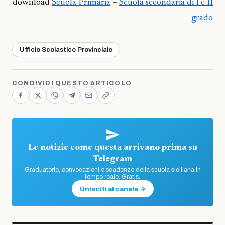
download
Scuola Primaria
–
Scuola secondaria di I e II
grado
Ufficio Scolastico Provinciale
CONDIVIDI QUESTO ARTICOLO
Le notizie come questa arrivano prima su
Telegram
Graduatorie, convocazioni e scadenze della scuola siciliana in
tempo reale. Gratis.
Unisciti al canale →