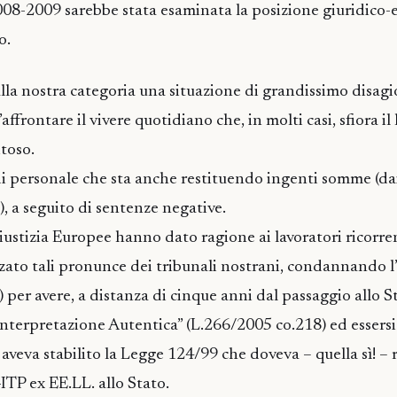
008-2009 sarebbe stata esaminata la posizione giuridico
o.
alla nostra categoria una situazione di grandissimo disag
ffrontare il vivere quotidiano che, in molti casi, sfiora il 
toso.
 di personale che sta anche restituendo ingenti somme (da
), a seguito di sentenze negative.
iustizia Europee hanno dato ragione ai lavoratori ricorr
zzato tali pronunce dei tribunali nostrani, condannando l’
 per avere, a distanza di cinque anni dal passaggio allo S
nterpretazione Autentica” (L.266/2005 co.218) ed essersi 
veva stabilito la Legge 124/99 che doveva – quella sì! – r
ITP ex EE.LL. allo Stato.