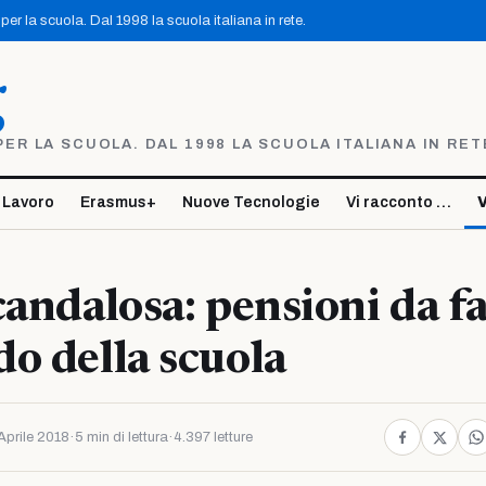
er la scuola. Dal 1998 la scuola italiana in rete.
g
R LA SCUOLA. DAL 1998 LA SCUOLA ITALIANA IN RET
 Lavoro
Erasmus+
Nuove Tecnologie
Vi racconto …
V
candalosa: pensioni da 
o della scuola
Aprile 2018
·
5 min di lettura
·
4.397 letture