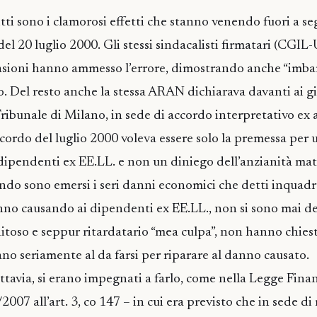
tti sono i clamorosi effetti che stanno venendo fuori a se
el 20 luglio 2000. Gli stessi sindacalisti firmatari (CGIL
asioni hanno ammesso l’errore, dimostrando anche “imba
o. Del resto anche la stessa ARAN dichiarava davanti ai gi
ibunale di Milano, in sede di accordo interpretativo ex ar
cordo del luglio 2000 voleva essere solo la premessa per
ipendenti ex EE.LL. e non un diniego dell’anzianità matu
ando sono emersi i seri danni economici che detti inquad
no causando ai dipendenti ex EE.LL., non si sono mai dec
toso e seppur ritardatario “mea culpa”, non hanno chies
 seriamente al da farsi per riparare al danno causato.
uttavia, si erano impegnati a farlo, come nella Legge Finan
07 all’art. 3, co 147 – in cui era previsto che in sede di