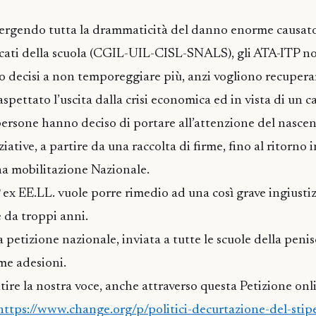
ergendo tutta la drammaticità del danno enorme causato
acati della scuola (CGIL-UIL-CISL-SNALS), gli ATA-ITP no
 decisi a non temporeggiare più, anzi vogliono recupera
pettato l’uscita dalla crisi economica ed in vista di un c
persone hanno deciso di portare all’attenzione del nasce
ziative, a partire da una raccolta di firme, fino al ritorno 
a mobilitazione Nazionale.
ex EE.LL. vuole porre rimedio ad una così grave ingiustizi
e da troppi anni.
 petizione nazionale, inviata a tutte le scuole della penis
me adesioni.
tire la nostra voce, anche attraverso questa Petizione onl
https://www.change.org/p/politici-decurtazione-del-stip