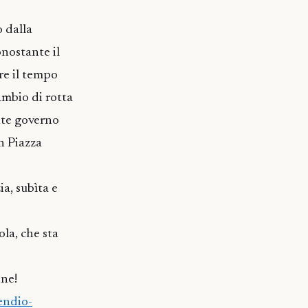
 dalla
nostante il
re il tempo
ambio di rotta
nte governo
in Piazza
a, subìta e
ola, che sta
ine!
endio-