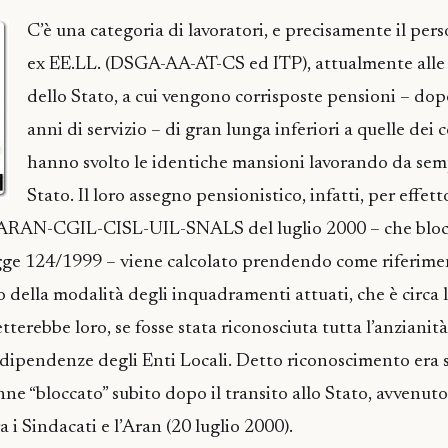
C’è una categoria di lavoratori, e precisamente il per
ex EE.LL. (DSGA-AA-AT-CS ed ITP), attualmente all
dello Stato, a cui vengono corrisposte pensioni – dop
anni di servizio – di gran lunga inferiori a quelle dei 
hanno svolto le identiche mansioni lavorando da sem
Stato. Il loro assegno pensionistico, infatti, per effett
 ARAN-CGIL-CISL-UIL-SNALS del luglio 2000 – che blo
egge 124/1999 – viene calcolato prendendo come riferime
o della modalità degli inquadramenti attuati, che è circa 
tterebbe loro, se fosse stata riconosciuta tutta l’anziani
le dipendenze degli Enti Locali. Detto riconoscimento era 
ne “bloccato” subito dopo il transito allo Stato, avvenuto
a i Sindacati e l’Aran (20 luglio 2000).