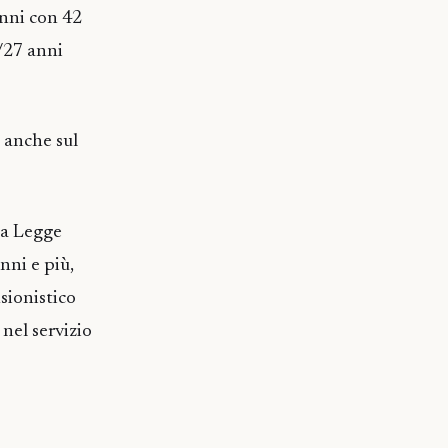
anni con 42
1/27 anni
 anche sul
lla Legge
nni e più,
sionistico
nel servizio