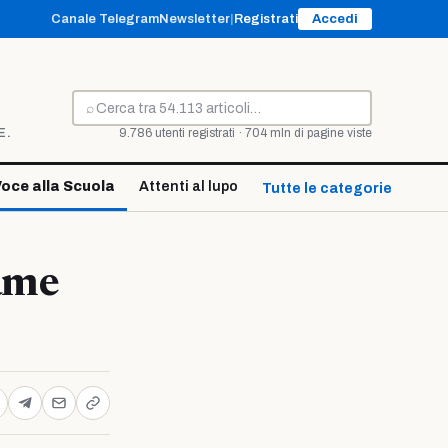
Canale Telegram
Newsletter
|
Registrati
Accedi
⌕
Cerca
E.
9.786 utenti registrati · 704 mln di pagine viste
oce alla Scuola
Attenti al lupo
Tutte le categorie ↓
fame