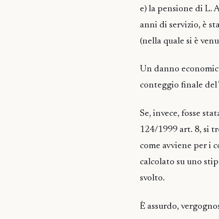
e) la pensione di L.
anni di servizio, è s
(nella quale si è ven
Un danno economico c
conteggio finale del
Se, invece, fosse sta
124/1999 art. 8, si t
come avviene per i c
calcolato su uno sti
svolto.
È assurdo, vergognos