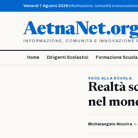
Vai
Venerdì 7 Agosto 2026
|
Informazione, comunità e innovazione p
al
contenuto
AetnaNet.or
INFORMAZIONE, COMUNITÀ E INNOVAZIONE PE
Home
Dirigenti Scolastici
Formazione Scuola
VOCE ALLA SCUOLA
Realtà s
nel mond
Michelangelo Nicotra
·
9 