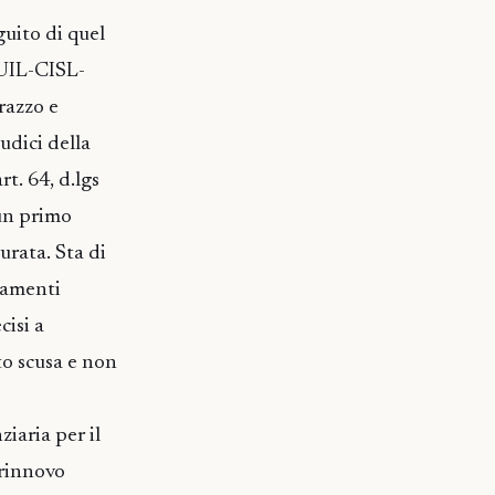
guito di quel
-UIL-CISL-
razzo e
udici della
t. 64, d.lgs
 un primo
rata. Sta di
ramenti
isi a
to scusa e non
ziaria per il
 rinnovo