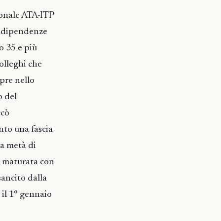
sonale ATA-ITP
e dipendenze
o 35 e più
colleghi che
pre nello
o del
ccò
nto una fascia
la metà di
tà maturata con
sancito dalla
 il 1° gennaio