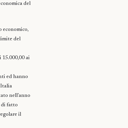
-economica del
io economico,
limite del
i 15.000,00 ai
enti ed hanno
Italia
tato nell’anno
di fatto
egolare il