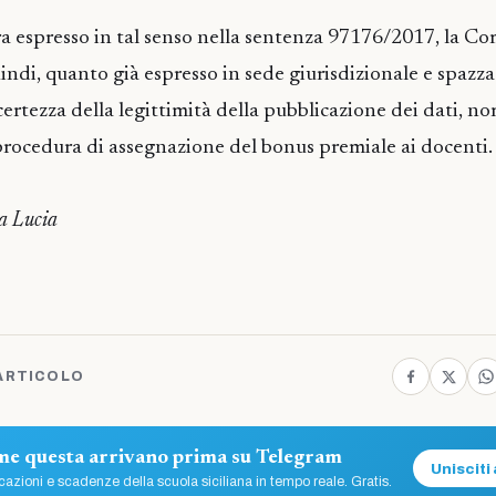
era espresso in tal senso nella sentenza 97176/2017, la C
indi, quanto già espresso in sede giurisdizionale e spazza
certezza della legittimità della pubblicazione dei dati, n
 procedura di assegnazione del bonus premiale ai docenti.
a Lucia
ARTICOLO
ome questa arrivano prima su Telegram
Unisciti 
azioni e scadenze della scuola siciliana in tempo reale. Gratis.