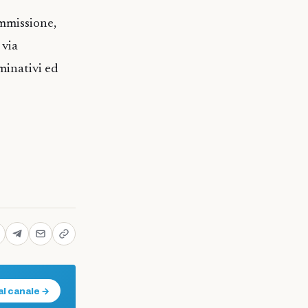
ommissione,
 via
ominativi ed
al canale →