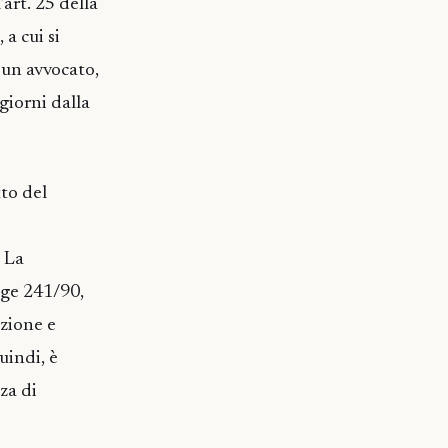
’art. 25 della
 a cui si
i un avvocato,
giorni dalla
tto del
. La
gge 241/90,
azione e
uindi, è
za di