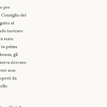
e per
l Consiglio dei
guito al
ndo inotrato
ra stato
e in prima
bonus, gli
 aveva ricevuto
ieste non
operti da
rollo