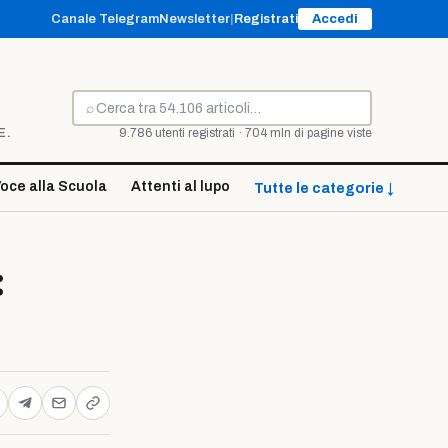
Canale Telegram
Newsletter
|
Registrati
Accedi
⌕
Cerca
E.
9.786 utenti registrati · 704 mln di pagine viste
oce alla Scuola
Attenti al lupo
Tutte le categorie ↓
: