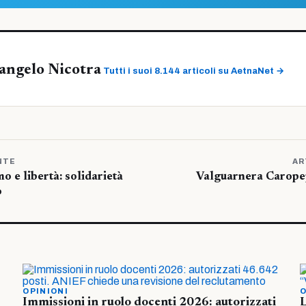
angelo Nicotra
Tutti i suoi 8.144 articoli su AetnaNet →
NTE
AR
o e libertà: solidarietà
Valguarnera Caropep
o
OPINIONI
O
Immissioni in ruolo docenti 2026: autorizzati
L