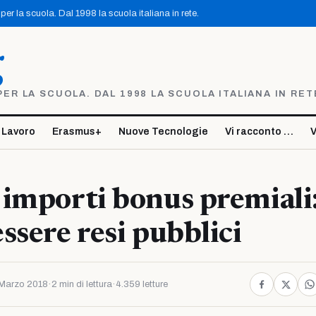
er la scuola. Dal 1998 la scuola italiana in rete.
g
R LA SCUOLA. DAL 1998 LA SCUOLA ITALIANA IN RET
 Lavoro
Erasmus+
Nuove Tecnologie
Vi racconto …
V
importi bonus premiali
ssere resi pubblici
Marzo 2018
·
2 min di lettura
·
4.359 letture