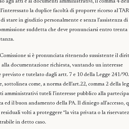
so agli atti e ai documenti amministrativi, il comma 4 dell
l’interessato la duplice facoltà di proporre ricorso al TAR,
à di stare in giudizio personalmente e senza l’assistenza d
 Commissione suddetta che deve pronunciarsi entro trenta 
stanza.
 Comissione si è pronunciata ritenendo sussistente il diri
 alla documentazione richiesta, vantando un interesse
revisto e tutelato dagli artt. 7 e 10 della Legge 241/90
, sottolinea come, a norma dell’art.22, comma 2 della le
i amministrativi tuteli l’interesse pubblico alla partecip
za ed il buon andamento della PA. Il diniego all’accesso, q
residuali volti a proteggere “la vita privata o la riservatez
rabile in detto caso.