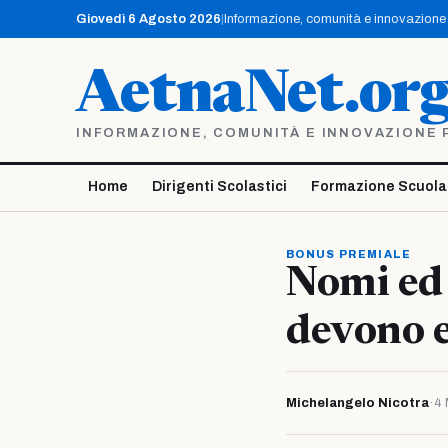
Vai
Giovedì 6 Agosto 2026
|
Informazione, comunità e innovazione p
al
contenuto
AetnaNet.or
INFORMAZIONE, COMUNITÀ E INNOVAZIONE PE
Home
Dirigenti Scolastici
Formazione Scuola
BONUS PREMIALE
Nomi ed 
devono e
Michelangelo Nicotra
·
4 