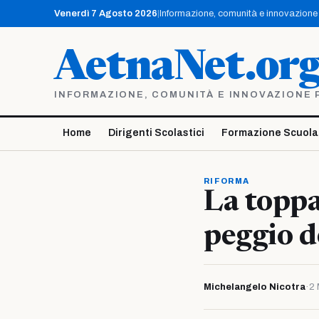
Vai
Venerdì 7 Agosto 2026
|
Informazione, comunità e innovazione p
al
contenuto
AetnaNet.or
INFORMAZIONE, COMUNITÀ E INNOVAZIONE PE
Home
Dirigenti Scolastici
Formazione Scuola
RIFORMA
La toppa
peggio d
Michelangelo Nicotra
·
2 