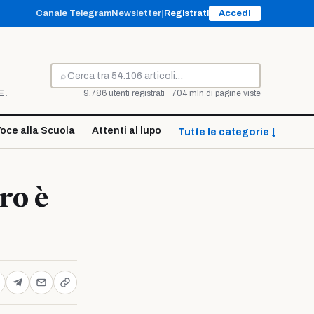
Canale Telegram
Newsletter
|
Registrati
Accedi
⌕
Cerca
E.
9.786 utenti registrati · 704 mln di pagine viste
oce alla Scuola
Attenti al lupo
Tutte le categorie ↓
ro è