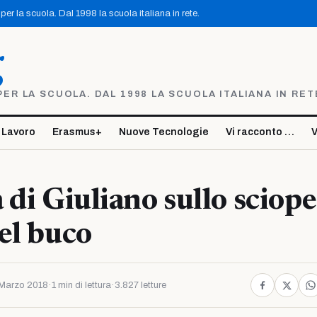
er la scuola. Dal 1998 la scuola italiana in rete.
g
R LA SCUOLA. DAL 1998 LA SCUOLA ITALIANA IN RET
 Lavoro
Erasmus+
Nuove Tecnologie
Vi racconto …
V
 di Giuliano sullo sciope
el buco
Marzo 2018
·
1 min di lettura
·
3.827 letture