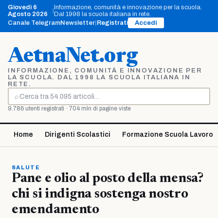
Vai
Giovedì 6
Informazione, comunità e innovazione per la scuola.
|
al
Agosto 2026
Dal 1998 la scuola italiana in rete.
contenuto
Canale Telegram
Newsletter
|
Registrati
Accedi
AetnaNet.org
INFORMAZIONE, COMUNITÀ E INNOVAZIONE PER
LA SCUOLA. DAL 1998 LA SCUOLA ITALIANA IN
RETE.
⌕
Cerca
9.786 utenti registrati · 704 mln di pagine viste
Home
Dirigenti Scolastici
Formazione Scuola Lavoro
SALUTE
Pane e olio al posto della mensa?
chi si indigna sostenga nostro
emendamento