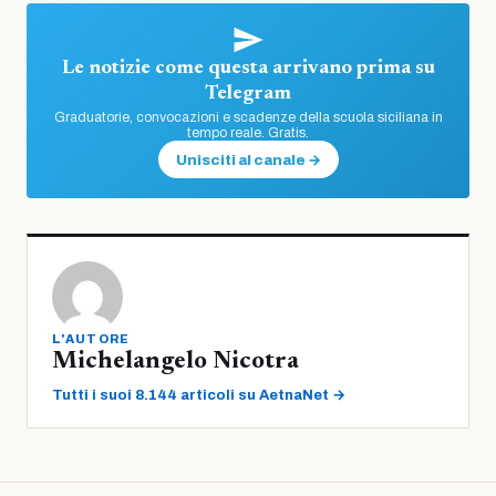
Le notizie come questa arrivano prima su
Telegram
Graduatorie, convocazioni e scadenze della scuola siciliana in
tempo reale. Gratis.
Unisciti al canale →
L'AUTORE
Michelangelo Nicotra
Tutti i suoi 8.144 articoli su AetnaNet →