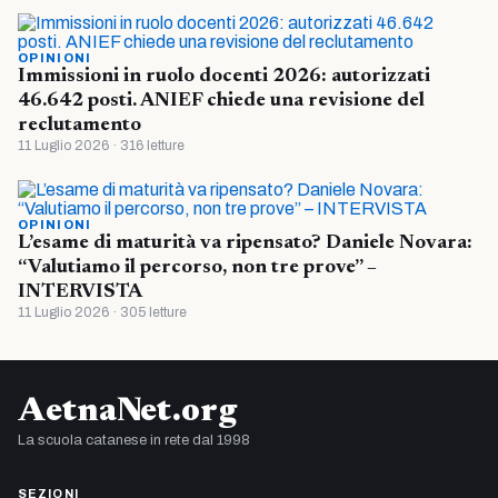
OPINIONI
Immissioni in ruolo docenti 2026: autorizzati
46.642 posti. ANIEF chiede una revisione del
reclutamento
11 Luglio 2026 · 316 letture
OPINIONI
L’esame di maturità va ripensato? Daniele Novara:
“Valutiamo il percorso, non tre prove” –
INTERVISTA
11 Luglio 2026 · 305 letture
AetnaNet.org
La scuola catanese in rete dal 1998
SEZIONI