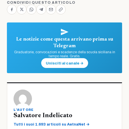
CONDIVIDI QUESTO ARTICOLO
Le notizie come questa arrivano prima su
Telegram
Graduatorie, convocazioni e scadenze della scuola siciliana in
tempo reale. Gratis.
Unisciti al canale →
L'AUTORE
Salvatore Indelicato
Tutti i suoi 1.693 articoli su AetnaNet →