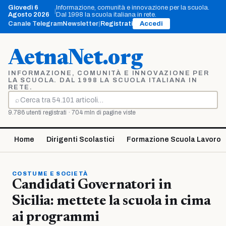
Vai
Giovedì 6
Informazione, comunità e innovazione per la scuola.
|
al
Agosto 2026
Dal 1998 la scuola italiana in rete.
contenuto
Canale Telegram
Newsletter
|
Registrati
Accedi
AetnaNet.org
INFORMAZIONE, COMUNITÀ E INNOVAZIONE PER
LA SCUOLA. DAL 1998 LA SCUOLA ITALIANA IN
RETE.
⌕
Cerca
9.786 utenti registrati · 704 mln di pagine viste
Home
Dirigenti Scolastici
Formazione Scuola Lavoro
COSTUME E SOCIETÀ
Candidati Governatori in
Sicilia: mettete la scuola in cima
ai programmi