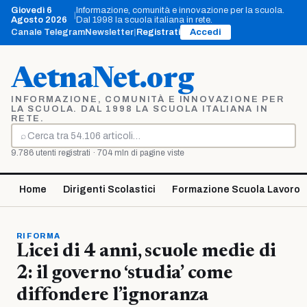
Vai
Giovedì 6
Informazione, comunità e innovazione per la scuola.
|
al
Agosto 2026
Dal 1998 la scuola italiana in rete.
contenuto
Canale Telegram
Newsletter
|
Registrati
Accedi
AetnaNet.org
INFORMAZIONE, COMUNITÀ E INNOVAZIONE PER
LA SCUOLA. DAL 1998 LA SCUOLA ITALIANA IN
RETE.
⌕
Cerca
9.786 utenti registrati · 704 mln di pagine viste
Home
Dirigenti Scolastici
Formazione Scuola Lavoro
RIFORMA
Licei di 4 anni, scuole medie di
2: il governo ‘studia’ come
diffondere l’ignoranza