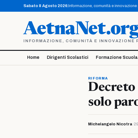
Vai
Sabato 8 Agosto 2026
|
Informazione, comunità e innovazione pe
al
contenuto
AetnaNet.or
INFORMAZIONE, COMUNITÀ E INNOVAZIONE PE
Home
Dirigenti Scolastici
Formazione Scuola
RIFORMA
Decreto 
solo par
Michelangelo Nicotra
·
29