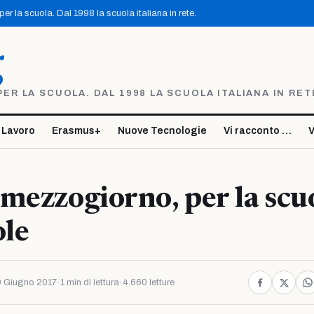
r la scuola. Dal 1998 la scuola italiana in rete.
g
R LA SCUOLA. DAL 1998 LA SCUOLA ITALIANA IN RET
 Lavoro
Erasmus+
Nuove Tecnologie
Vi racconto …
V
mezzogiorno, per la scu
ole
 Giugno 2017
·
1 min di lettura
·
4.660 letture