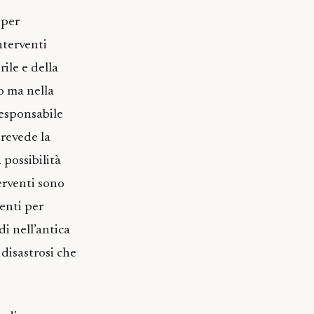
 per
nterventi
ile e della
o ma nella
responsabile
prevede la
 possibilità
erventi sono
enti per
i nell’antica
 disastrosi che