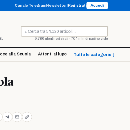
Canale Telegram
Newsletter
|
Registrati
Accedi
⌕
Cerca
E.
9.786 utenti registrati · 704 mln di pagine viste
oce alla Scuola
Attenti al lupo
Tutte le categorie ↓
ola