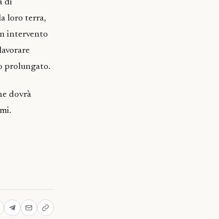
a di
a loro terra,
un intervento
 lavorare
o prolungato.
che dovrà
emi.