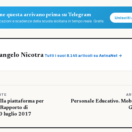
ome questa arrivano prima su Telegram
Unisciti 
azioni e scadenze della scuola siciliana in tempo reale. Gratis.
angelo Nicotra
Tutti i suoi 8.145 articoli su AetnaNet →
NTE
AR
lla piattaforma per
Personale Educativo. Mobi
 Rapporto di
G
10 luglio 2017