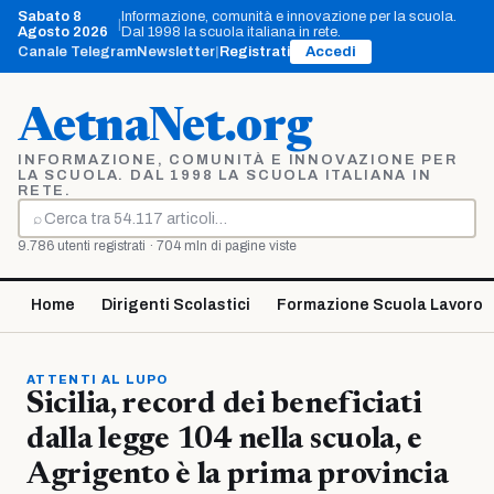
Vai
Sabato 8
Informazione, comunità e innovazione per la scuola.
|
al
Agosto 2026
Dal 1998 la scuola italiana in rete.
contenuto
Canale Telegram
Newsletter
|
Registrati
Accedi
AetnaNet.org
INFORMAZIONE, COMUNITÀ E INNOVAZIONE PER
LA SCUOLA. DAL 1998 LA SCUOLA ITALIANA IN
RETE.
⌕
Cerca
9.786 utenti registrati · 704 mln di pagine viste
Home
Dirigenti Scolastici
Formazione Scuola Lavoro
ATTENTI AL LUPO
Sicilia, record dei beneficiati
dalla legge 104 nella scuola, e
Agrigento è la prima provincia