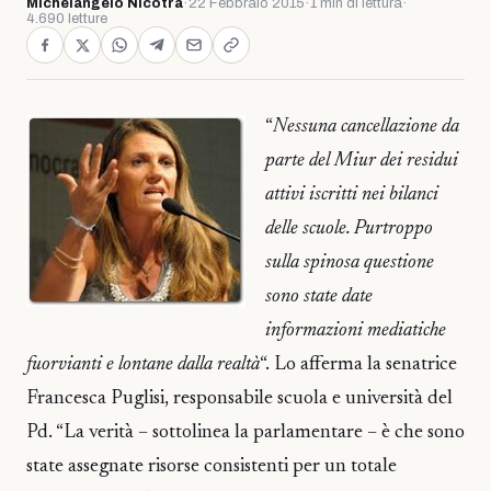
Michelangelo Nicotra
·
22 Febbraio 2015
·
1 min di lettura
·
4.690 letture
“
Nessuna cancellazione da
parte del Miur dei residui
attivi iscritti nei bilanci
delle scuole. Purtroppo
sulla spinosa questione
sono state date
informazioni mediatiche
fuorvianti e lontane dalla realtà
“. Lo afferma la senatrice
Francesca Puglisi, responsabile scuola e università del
Pd. “La verità – sottolinea la parlamentare – è che sono
state assegnate risorse consistenti per un totale