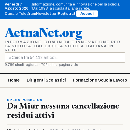
Vai
Venerdì 7
Informazione, comunità e innovazione per la scuola.
|
al
Agosto 2026
Dal 1998 la scuola italiana in rete.
contenuto
Canale Telegram
Newsletter
|
Registrati
Accedi
AetnaNet.org
INFORMAZIONE, COMUNITÀ E INNOVAZIONE PER
LA SCUOLA. DAL 1998 LA SCUOLA ITALIANA IN
RETE.
⌕
Cerca
9.786 utenti registrati · 704 mln di pagine viste
Home
Dirigenti Scolastici
Formazione Scuola Lavoro
SPESA PUBBLICA
Da Miur nessuna cancellazione
residui attivi