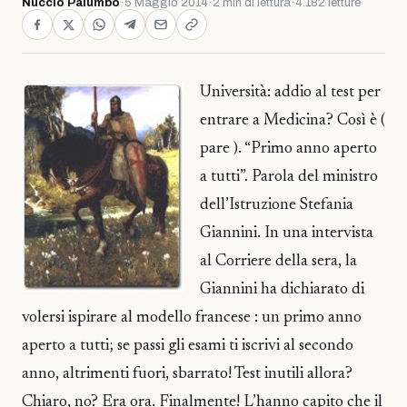
Nuccio Palumbo
·
5 Maggio 2014
·
2 min di lettura
·
4.182 letture
Università: addio al test per
entrare a Medicina? Così è (
pare ). “Primo anno aperto
a tutti”. Parola del ministro
dell’Istruzione Stefania
Giannini. In una intervista
al Corriere della sera, la
Giannini ha dichiarato di
volersi ispirare al modello francese : un primo anno
aperto a tutti; se passi gli esami ti iscrivi al secondo
anno, altrimenti fuori, sbarrato! Test inutili allora?
Chiaro, no? Era ora. Finalmente! L’hanno capito che il