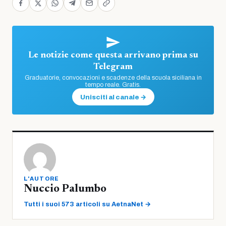
Le notizie come questa arrivano prima su
Telegram
Graduatorie, convocazioni e scadenze della scuola siciliana in
tempo reale. Gratis.
Unisciti al canale →
L'AUTORE
Nuccio Palumbo
Tutti i suoi 573 articoli su AetnaNet →