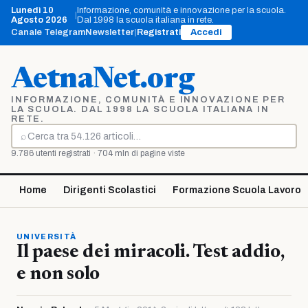
Vai
Lunedì 10
Informazione, comunità e innovazione per la scuola.
|
al
Agosto 2026
Dal 1998 la scuola italiana in rete.
contenuto
Canale Telegram
Newsletter
|
Registrati
Accedi
AetnaNet.org
INFORMAZIONE, COMUNITÀ E INNOVAZIONE PER
LA SCUOLA. DAL 1998 LA SCUOLA ITALIANA IN
RETE.
⌕
Cerca
9.786 utenti registrati · 704 mln di pagine viste
Home
Dirigenti Scolastici
Formazione Scuola Lavoro
UNIVERSITÀ
Il paese dei miracoli. Test addio,
e non solo