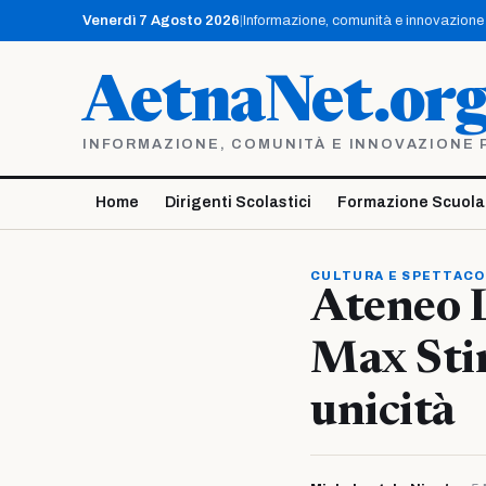
Vai
Venerdì 7 Agosto 2026
|
Informazione, comunità e innovazione p
al
contenuto
AetnaNet.or
INFORMAZIONE, COMUNITÀ E INNOVAZIONE PE
Home
Dirigenti Scolastici
Formazione Scuola
CULTURA E SPETTAC
Ateneo L
Max Stir
unicità