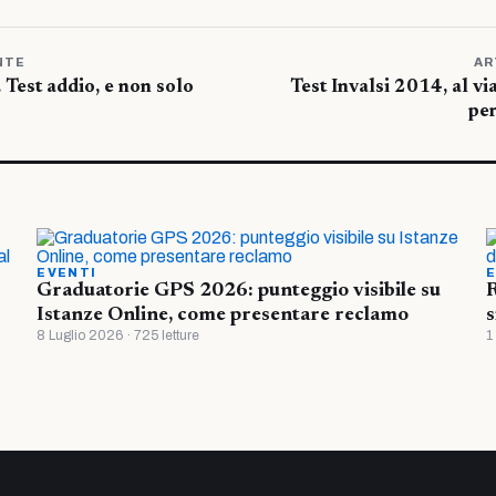
NTE
AR
. Test addio, e non solo
Test Invalsi 2014, al vi
per
EVENTI
E
Graduatorie GPS 2026: punteggio visibile su
R
Istanze Online, come presentare reclamo
s
8 Luglio 2026 · 725 letture
1