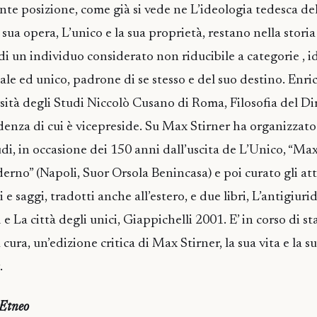
e posizione, come già si vede ne L’ideologia tedesca de
 sua opera, L’unico e la sua proprietà, restano nella stori
i un individuo considerato non riducibile a categorie , i
ale ed unico, padrone di se stesso e del suo destino. Enric
sità degli Studi Niccolò Cusano di Roma, Filosofia del Dir
denza di cui è vicepreside. Su Max Stirner ha organizzato
di, in occasione dei 150 anni dall’uscita de L’Unico, “Max
rno” (Napoli, Suor Orsola Benincasa) e poi curato gli atti
i e saggi, tradotti anche all’estero, e due libri, L’antigiu
 e La città degli unici, Giappichelli 2001. E’ in corso di st
 cura, un’edizione critica di Max Stirner, la sua vita e la s
.
 Etneo