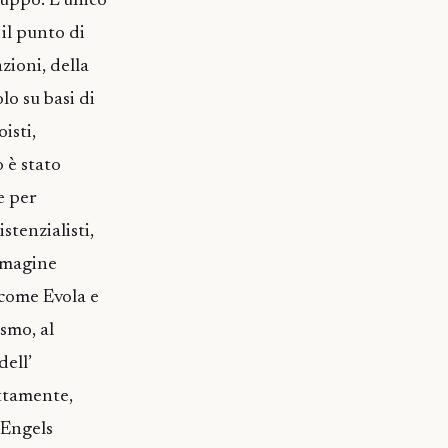
iluppo. L’unico
 il punto di
azioni, della
lo su basi di
isti,
o è stato
e per
stenzialisti,
immagine
 come Evola e
smo, al
dell’
ettamente,
 Engels