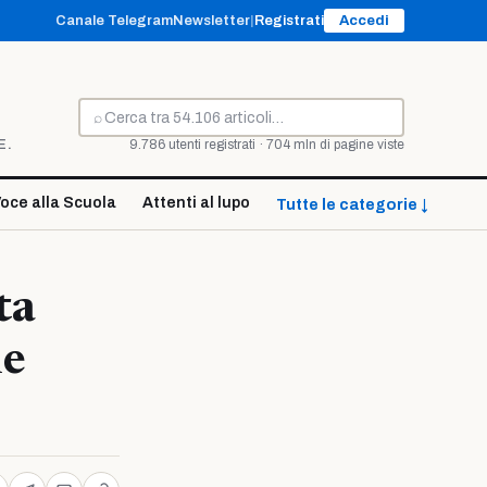
Canale Telegram
Newsletter
|
Registrati
Accedi
⌕
Cerca
E.
9.786 utenti registrati · 704 mln di pagine viste
oce alla Scuola
Attenti al lupo
Tutte le categorie ↓
ta
me