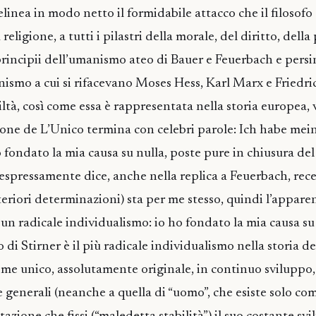
linea in modo netto il formidabile attacco che il filosofo
 religione, a tutti i pilastri della morale, del diritto, della
 principii dell’umanismo ateo di Bauer e Feuerbach e persi
nismo a cui si rifacevano Moses Hess, Karl Marx e Friedri
iltà, così come essa è rappresentata nella storia europea,
zione de L’Unico termina con celebri parole: Ich habe mei
o fondato la mia causa su nulla, poste pure in chiusura del 
 espressamente dice, anche nella replica a Feuerbach, rec
lteriori determinazioni) sta per me stesso, quindi l’appare
à un radicale individualismo: io ho fondato la mia causa su 
 di Stirner è il più radicale individualismo nella storia de
come unico, assolutamente originale, in continuo sviluppo
e generali (neanche a quella di “uomo”, che esiste solo co