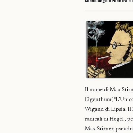
Michelangelo Nicotra
·
5
Il nome di Max Stirn
Eigenthum( “L’Unico 
Wigand di Lipsia. Il l
radicali di Hegel , 
Max Stirner, pseudo