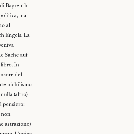
 di Bayreuth
 politica, ma
no al
ch Engels. La
 veniva
ne Sache auf
libro. In
ensore del
nte nichilismo
nulla (altro)
l pensiero:
, non
me astrazione)