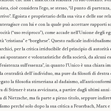
zione che fissi (“maledetta stabilità”) il suo costante sv
sta, cioè considera l’ego, se stesso, “il punto di partenza,
rivo”. Egoista e proprietario della sua vita e delle sue rel
teragisce con lui e con la quale può accettare rapporti so
ocità (“uso reciproco”), come accade nell’Unione degli ego
età “cristiana” e “borghese”. Questo radicale individualism
chici, per la critica irriducibile del principio di autorità 
asi spontanee e volontaristiche della società, da alcuni esi
ll’esistenza sull’essenza”, in quanto l’Unico è una chiara 
a centralità dell’ individuo, ma pure da filosofi di destra
gato la filosofia stirneriana al dadaismo, all’anticonformi
di Stirner è stata avvicinata, a partire dagli ultimi anni 
ra di Nietzsche, ma fa parte a pieno titolo, seppure indir
alismo perché solo dopo la sua critica a Feuerbach, Marx e