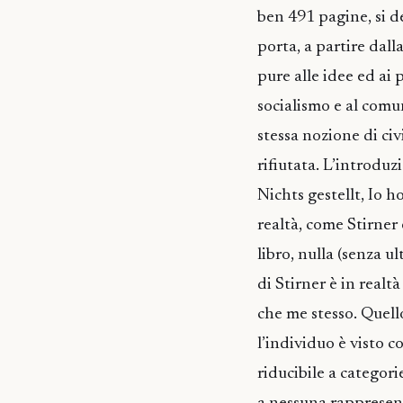
ben 491 pagine, si de
porta, a partire dalla
pure alle idee ed ai
socialismo e al comu
stessa nozione di civ
rifiutata. L’introdu
Nichts gestellt, Io h
realtà, come Stirner
libro, nulla (senza u
di Stirner è in realt
che me stesso. Quello
l’individuo è visto 
riducibile a categori