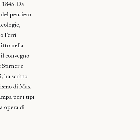
l 1845. Da
a del pensiero
deologie,
o Ferri
itto nella
 il convegno
 Stirner e
; ha scritto
ridismo di Max
ampa per i tipi
ua opera di