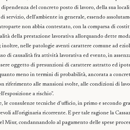
n dipendenza del concreto posto di lavoro, della sua local
i di servizio, dell’ambiente in generale, essendo assoluta
ontroparte non abbia contestato, con la comparsa di costi
lità della prestazione lavorativa allorquando dette mod
; inoltre, nelle patologie aventi carattere comune ad eziol
sso di causalità fra attività lavorativa ed evento, in assenz
ssere oggetto di presunzioni di carattere astratto ed ipot
uanto meno in termini di probabilità, ancorata a concret
con riferimento alle mansioni svolte, alle condizioni di lavo
ll’esposizione a rischio".
e, le consulenze tecniche d’ufficio, in primo e secondo gr
voli all’originaria ricorrente. E per tale ragione la Cassa
 del Miur, condannandolo al pagamento delle spese proces