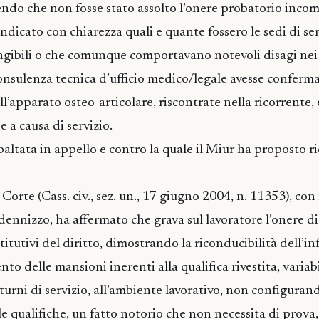
endo che non fosse stato assolto l’onere probatorio incom
indicato con chiarezza quali e quante fossero le sedi di se
ngibili o che comunque comportavano notevoli disagi nei t
nsulenza tecnica d’ufficio medico/legale avesse conferma
ll’apparato osteo-articolare, riscontrate nella ricorrente,
e a causa di servizio.
baltata in appello e contro la quale il Miur ha proposto ri
Corte (Cass. civ., sez. un., 17 giugno 2004, n. 11353), con
nnizzo, ha affermato che grava sul lavoratore l’onere di
stitutivi del diritto, dimostrando la riconducibilità dell’in
to delle mansioni inerenti alla qualifica rivestita, variabi
i turni di servizio, all’ambiente lavorativo, non configurand
e qualifiche, un fatto notorio che non necessita di prova,