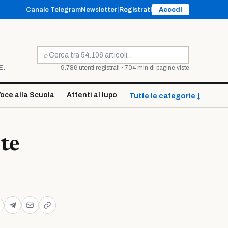
Canale Telegram
Newsletter
|
Registrati
Accedi
⌕
Cerca
E.
9.786 utenti registrati · 704 mln di pagine viste
oce alla Scuola
Attenti al lupo
Tutte le categorie ↓
nte