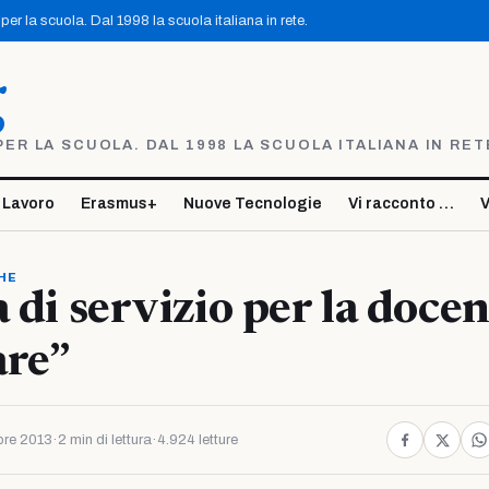
er la scuola. Dal 1998 la scuola italiana in rete.
g
R LA SCUOLA. DAL 1998 LA SCUOLA ITALIANA IN RET
 Lavoro
Erasmus+
Nuove Tecnologie
Vi racconto …
V
HE
a di servizio per la doce
are”
re 2013
·
2 min di lettura
·
4.924 letture