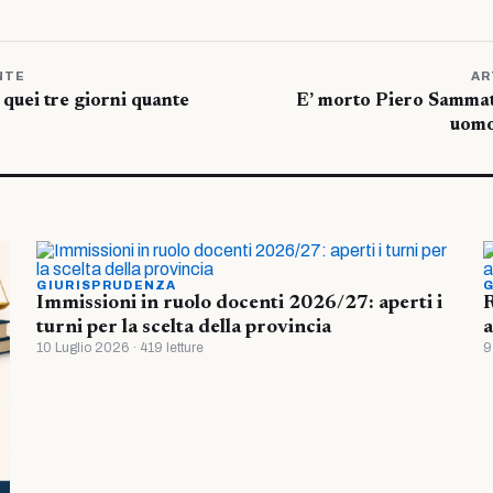
NTE
AR
n quei tre giorni quante
E’ morto Piero Sammat
uomo,
GIURISPRUDENZA
G
Immissioni in ruolo docenti 2026/27: aperti i
R
turni per la scelta della provincia
a
10 Luglio 2026 · 419 letture
9