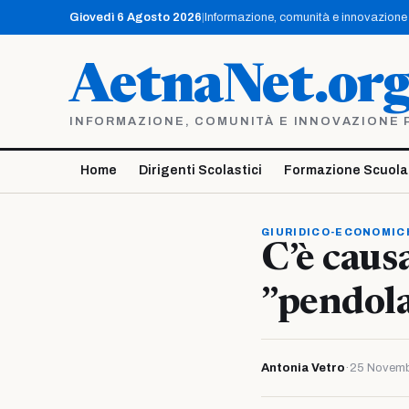
Vai
Giovedì 6 Agosto 2026
|
Informazione, comunità e innovazione p
al
contenuto
AetnaNet.or
INFORMAZIONE, COMUNITÀ E INNOVAZIONE PE
Home
Dirigenti Scolastici
Formazione Scuola
GIURIDICO-ECONOMIC
C’è caus
”pendol
Antonia Vetro
·
25 Novemb