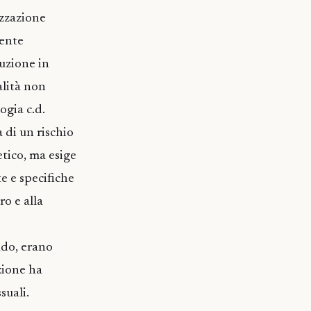
izzazione
mente
tuzione in
alità non
ogia c.d.
a di un rischio
etico, ma esige
e e specifiche
ro e alla
ado, erano
zione ha
suali.