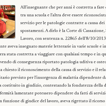
All’insegnante che per anni è costretta a far
tra una scuola e l’altra deve essere riconosciut
servizio per le patologie contratte a causa dei
spostamenti. A dirlo è la Corte di Cassazione,
Lavoro, con sentenza n. 22865 dell’8/10/2013
nte aveva insegnato materie letterarie in varie scuole e in
 era stata costretta a viaggiare con qualsiasi tempo e in qu
avendo di conseguenza riportato patologia uditiva e osteo
a chiesto il riconoscimento della causa di servizio e il rela
ario previsto per l’insorgenza di malattia dipendente da
era costituito in giudizio, contestando la fondatezza dell
fermità lamentate potessero dipendere da fatti di servizio
 funzione di giudice del lavoro, aveva rigettato il ricors