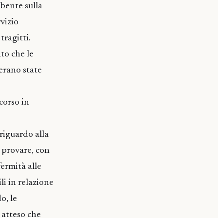
bente sulla
rvizio
ragitti.
to che le
 erano state
corso in
 riguardo alla
 provare, con
fermità alle
li in relazione
o, le
 atteso che