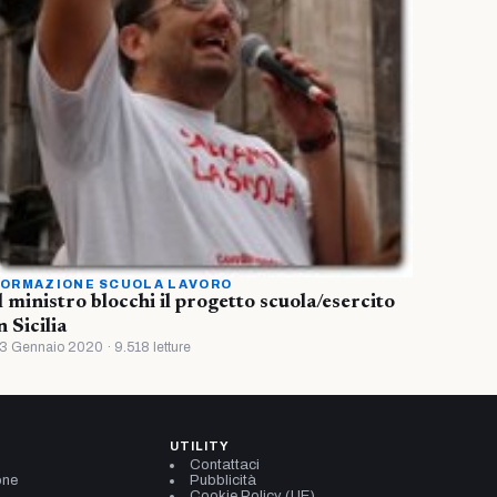
ORMAZIONE SCUOLA LAVORO
l ministro blocchi il progetto scuola/esercito
n Sicilia
3 Gennaio 2020 · 9.518 letture
UTILITY
Contattaci
one
Pubblicità
Cookie Policy (UE)