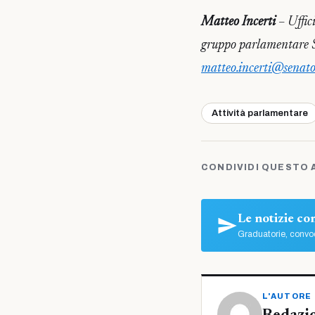
Matteo Incerti
– Uffic
gruppo parlamentare S
matteo.incerti@senato
Attività parlamentare
CONDIVIDI QUESTO 
Le notizie c
Graduatorie, convoc
L'AUTORE