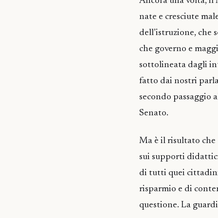
Ancora una volta, il 
nate e cresciute mal
dell’istruzione, che
che governo e maggio
sottolineata dagli in
fatto dai nostri parl
secondo passaggio al
Senato.
Ma è il risultato ch
sui supporti didatti
di tutti quei cittadi
risparmio e di conte
questione. La guardi