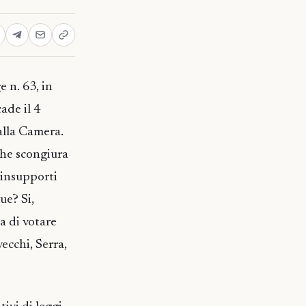
e n. 63, in
ade il 4
alla Camera.
che scongiura
 insupporti
ue? Si,
a di votare
cchi, Serra,