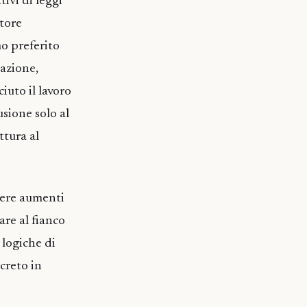
ivi di leggi
ttore
mo preferito
uazione,
iuto il lavoro
usione solo al
ttura al
mere aumenti
are al fianco
 logiche di
creto in