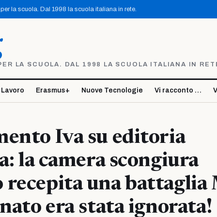
er la scuola. Dal 1998 la scuola italiana in rete.
g
R LA SCUOLA. DAL 1998 LA SCUOLA ITALIANA IN RET
 Lavoro
Erasmus+
Nuove Tecnologie
Vi racconto …
V
ento Iva su editoria
ca: la camera scongiura
 recepita una battagli
enato era stata ignorata!