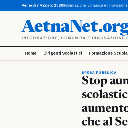
Vai
Venerdì 7 Agosto 2026
|
Informazione, comunità e innovazione p
al
contenuto
AetnaNet.or
INFORMAZIONE, COMUNITÀ E INNOVAZIONE PE
Home
Dirigenti Scolastici
Formazione Scuola
SPESA PUBBLICA
Stop aum
scolasti
aumento
che al S