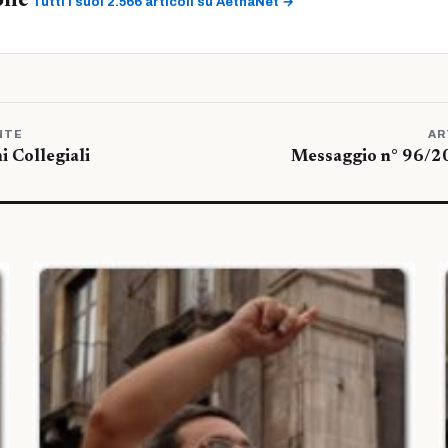
one
Tutti i suoi 2.566 articoli su AetnaNet →
NTE
AR
i Collegiali
Messaggio n° 96/2