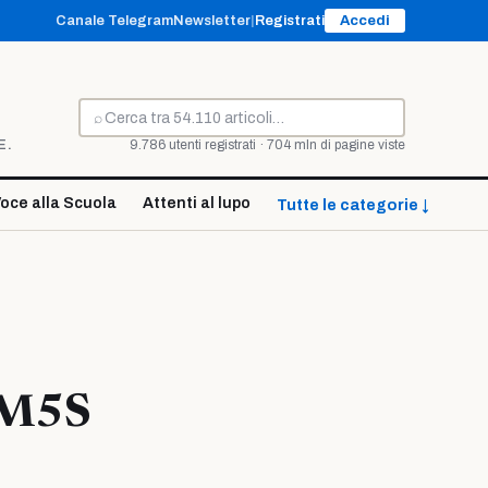
Canale Telegram
Newsletter
|
Registrati
Accedi
⌕
Cerca
E.
9.786 utenti registrati · 704 mln di pagine viste
oce alla Scuola
Attenti al lupo
Tutte le categorie ↓
a M5S