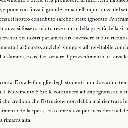
Movimento 5 Stelle si fa promotore di interventi migliorat
e, e pone con forza il grande tema dell’importanza del se
 senza il nostro contributo sarebbe stato ignorato. Avrem
ranza si fossero subito rese conto della gravità della sit
terventi dei nostri parlamentari e avessero subito riconosc
amentari al Senato, anziché giungere all’inevitabile concl
la Camera, e così far tornare il provvedimento in terza le
e conta. E ora le famiglie degli studenti non dovranno te
ci. Il Movimento 5 Stelle continuerà ad impegnarsi ad a st
ni che credono che l’istruzione non debba mai rientrare in
nimento della spesa, così come stava per succedere nel de
a rimarrà alta.