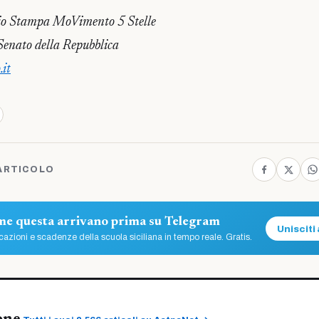
io Stampa MoVimento 5 Stelle
enato della Repubblica
.it
ARTICOLO
ome questa arrivano prima su Telegram
Unisciti 
azioni e scadenze della scuola siciliana in tempo reale. Gratis.