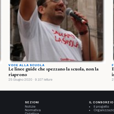
VOCE ALLA SCUOLA
F
Le linee guide che spezzano la scuola, non la
I
riaprono
i
25 Giugno 2020 · 9.107 letture
2
SEZIONI
IL CONSORZIO
Notizie
Il progetto
Normativa
Organizzazi
Didattica