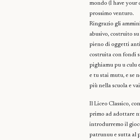
mondo (I have your dr
prossimo venturo.
Ringrazio gli ammin
abusivo, costruito s
pieno di oggetti ant
costruita con fondi 
pighiamu pu u culu e 
e tu stai mutu, e se 
più nella scuola e vai
Il Liceo Classico, co
primo ad adottare n
introdurremo il gioco
patrunuu e sutta al p