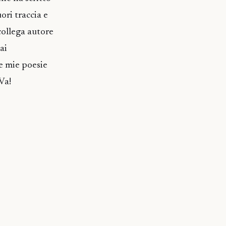
ori traccia e
 collega autore
ai
le mie poesie
Va!