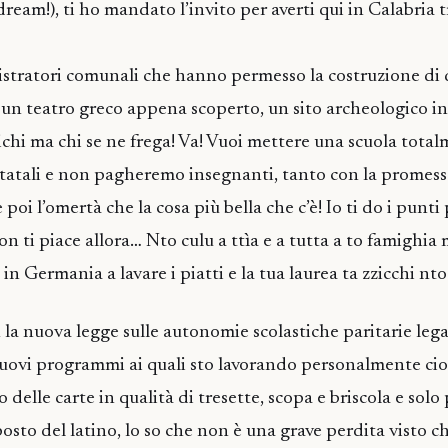
eam!), ti ho mandato l’invito per averti qui in Calabria t
istratori comunali che hanno permesso la costruzione di 
u un teatro greco appena scoperto, un sito archeologico in
ichi ma chi se ne frega! Va! Vuoi mettere una scuola tota
statali e non pagheremo insegnanti, tanto con la promessa
poi l’omertà che la cosa più bella che c’è! Io ti do i punti
non ti piace allora… Nto culu a ttìa e a tutta a to famighia
 in Germania a lavare i piatti e la tua laurea ta zzicchi nto
n la nuova legge sulle autonomie scolastiche paritarie legal
uovi programmi ai quali sto lavorando personalmente cio
 delle carte in qualità di tresette, scopa e briscola e solo
osto del latino, lo so che non è una grave perdita visto ch