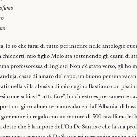
rofumo
ro
umo
, lo so che farai di tutto per inserire nelle antologie quest
 chiederti, mio figlio Melo sta sostenendo gli esami di st
una professoressa di inglese! Non c’è stato verso, gli ho
i anduja, casse di amaro del capo, un buono per una vacan
ratis nella villa abusiva di mio cugino Bastiano con pisci
esi come schiavi “tutto fare”, ho chiesto espressamente caz
mportano giornalmente manovalanza dall’Albania, di bussa
un gommone in regalo con un motore di 500 cavalli ma lei 
 detto che è la nipote dell’On De Santis e che la sua prof