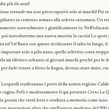
udia più da anni!
ione sessuale ma non preoccupativi solo ai maschi! Poi sto
ilastro in cemento armato alla soletta catramata. Un tes
samente notevolmente e giuridicamente io. Nell’educazion
e poi introdurremo una nuova materia la caccia! Lo sport 
 iu! Va! Basta con queste ricchionate il salto in lungo, il 
importare solo u pilu nanu, quello selettivo costa tropp
Ma mi riferisco soltanto ai giovani maschi perché per le
ali per farle tenere a freno la lingua, devono stare mute, cu
a Leopardi studieranno i poeti della nostra regione Cala
o cugino Fofò e modestamente il qui presente Cetto La 
ia poesia che verrà letta e studiata a memoria come inno 
nuove generazioni altro che quell’autore moderno del 900 c