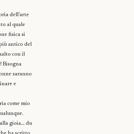
ria dell’arte
to al quale
e fisica si
più antico del
salto con il
o! Bisogna
 donne saranno
cinare e
bria come mio
Qualunque.
alla gioia… du
he ha scritto