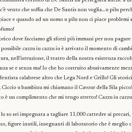
 comunista cornuto di De Santis mi perseguita anche a di
’è vento che soffia che De Santis non voglia…u pilu perch
piace e quando ad un uomo u pilu non ci piace problemi 
rofumo!
rico dove facciamo gli sforzi più immani per non pagare le
ossibile cazzu iu cazzu iu è arrivato il momento di camb
ura, nell’istruzione, il teatro della nostra esistenza raccol
Senza se e senza ma! Io che ho costruito abusivamente mezz
entista calabrese altro che Lega Nord e Grillo! Gli storic
, Ciccio u bambinu mi chiamano il Cavour della Sila piccol
o è un complimento che mi tengo stretto! Cazzu iu cazzu 
 lo so sei impegnata a tagliare 11.000 cattedre ai precari,
o, figure inutili, insegnanti di laboratorio che è meglio 