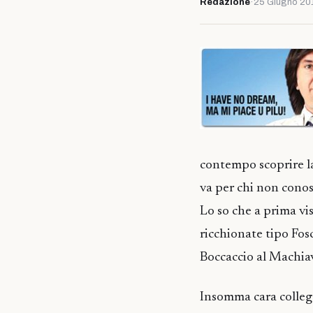
Redazione
·
25 Giugno 20
contempo scoprire la 
va per chi non conosc
Lo so che a prima vi
ricchionate tipo Fosc
Boccaccio al Machiav
Insomma cara collega