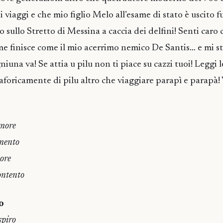
i viaggi e che mio figlio Melo all’esame di stato è uscito fu
io sullo Stretto di Messina a caccia dei delfini! Senti caro
me finisce come il mio acerrimo nemico De Santis… e mi st
iuna va! Se attia u pilu non ti piace su cazzi tuoi! Leggi 
aforicamente di pilu altro che viaggiare parapì e parapà! 
umore
amento
ore
ontento
o
spiro