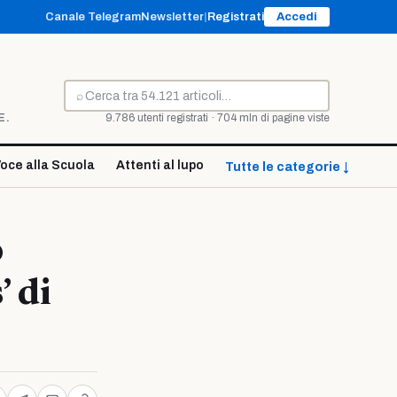
Canale Telegram
Newsletter
|
Registrati
Accedi
⌕
Cerca
E.
9.786 utenti registrati · 704 mln di pagine viste
oce alla Scuola
Attenti al lupo
Tutte le categorie ↓
o
’ di