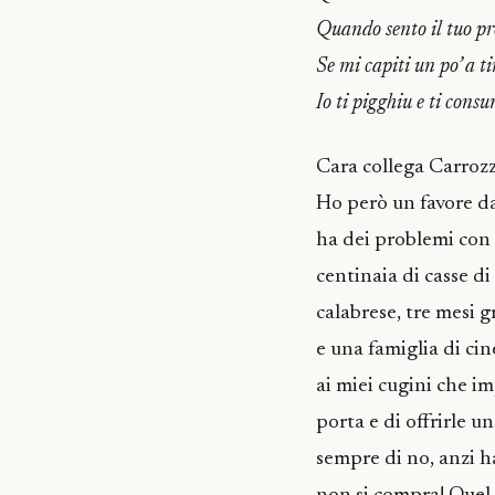
Quando sento il tuo p
Se mi capiti un po’ a ti
Io ti pigghiu e ti cons
Cara collega Carrozza
Ho però un favore da
ha dei problemi con 
centinaia di casse d
calabrese, tre mesi g
e una famiglia di cin
ai miei cugini che i
porta e di offrirle 
sempre di no, anzi ha