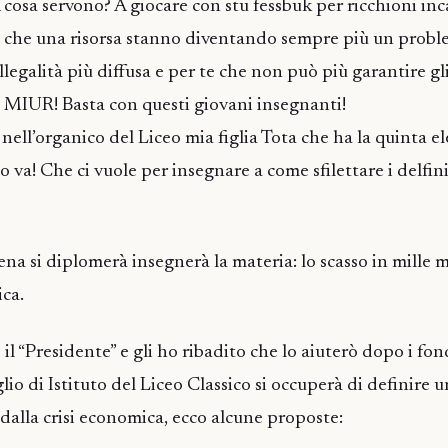
cosa servono? A giocare con stu fessbuk per ricchioni incal
iù che una risorsa stanno diventando sempre più un probl
llegalità più diffusa e per te che non può più garantire gl
el MIUR! Basta con questi giovani insegnanti!
 nell’organico del Liceo mia figlia Tota che ha la quinta 
to va! Che ci vuole per insegnare a come sfilettare i delfin
na si diplomerà insegnerà la materia: lo scasso in mille m
ica.
il “Presidente” e gli ho ribadito che lo aiuterò dopo i fond
glio di Istituto del Liceo Classico si occuperà di definire 
 dalla crisi economica, ecco alcune proposte: