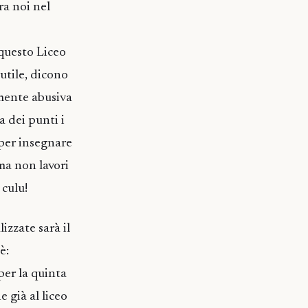
ra noi nel
questo Liceo
utile, dicono
lmente abusiva
 dei punti i
 per insegnare
 ma non lavori
 culu!
izzate sarà il
è:
 per la quinta
e già al liceo