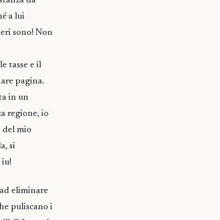
stanza da
é a lui
seri sono! Non
 tasse e il
iare pagina.
ta in un
a regione, io
i del mio
a, si
iu!
 ad eliminare
che puliscano i