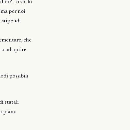
liti? Lo so, lo
ema per noi
i stipendi
elementare, che
i o ad aprire
odi possibili
i statali
un piano