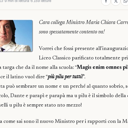
13
·
9 min di lettura
·
6.159 letture
Cara collega Ministro Maria Chiara Carro
sono spessatamente contento va!
Vorrei che fossi presente all’inaugurazi
Liceo Classico parificato totalmente pri
targa che da il nome alla scuola: “
Magis enim omnes pi
e il latino vuol dire “
più pilu per tutti!
”.
sta può sembrare un nome e un perché al quanto sobrio, 
olo, Dante e parapì e parapà ma u pilu è il simbolo della 
elli u pilu è sempre stato nto mezzo!
 come sai sono il nuovo Ministro per i rapporti con la Maf