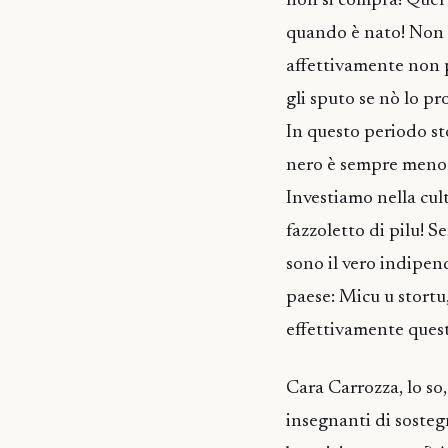
non si compra! Quel
quando è nato! Non c
affettivamente non 
gli sputo se nò lo p
In questo periodo sto
nero è sempre meno p
Investiamo nella cult
fazzoletto di pilu! 
sono il vero indipend
paese: Micu u stortu
effettivamente quest
Cara Carrozza, lo so,
insegnanti di sostegn