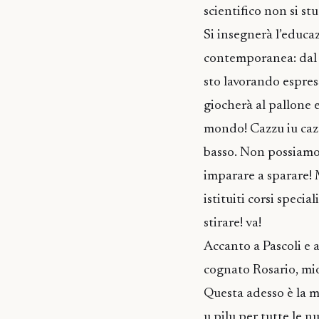
scientifico non si st
Si insegnerà l’educaz
contemporanea: dal p
sto lavorando espres
giocherà al pallone 
mondo! Cazzu iu cazzu
basso. Non possiamo 
imparare a sparare! 
istituiti corsi speci
stirare! va!
Accanto a Pascoli e 
cognato Rosario, mi
Questa adesso è la m
u pilu per tutte le 