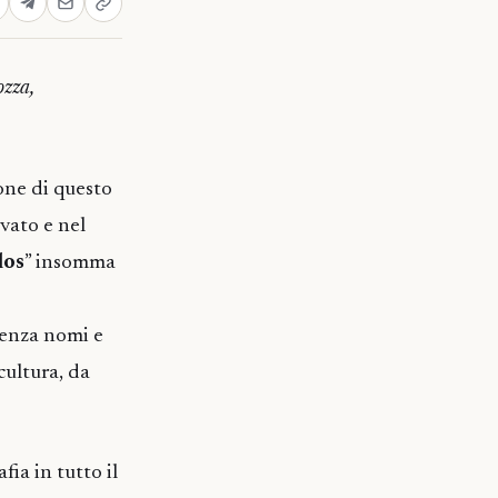
zza,
one di questo
vato e nel
los
” insomma
senza nomi e
cultura, da
ia in tutto il