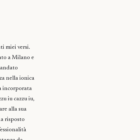
i miei versi.
ato a Milano e
 mandato
za nella ionica
na incorporata
zu iu cazzu iu,
re alla sua
ha risposto
essionalità