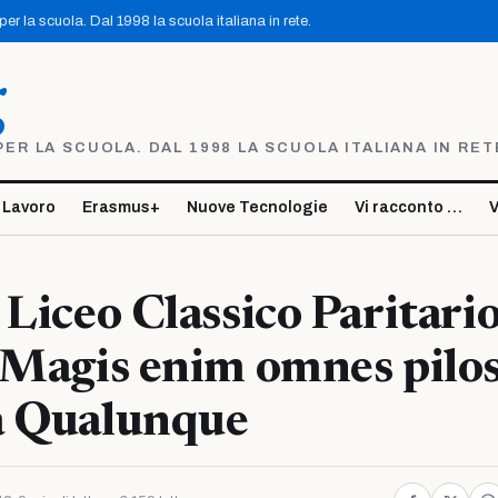
r la scuola. Dal 1998 la scuola italiana in rete.
g
R LA SCUOLA. DAL 1998 LA SCUOLA ITALIANA IN RET
 Lavoro
Erasmus+
Nuove Tecnologie
Vi racconto …
V
 Liceo Classico Paritari
‘Magis enim omnes pilos
a Qualunque