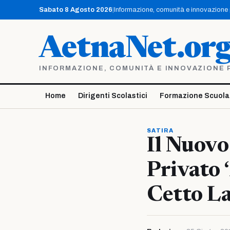
Vai
Sabato 8 Agosto 2026
|
Informazione, comunità e innovazione pe
al
contenuto
AetnaNet.or
INFORMAZIONE, COMUNITÀ E INNOVAZIONE PE
Home
Dirigenti Scolastici
Formazione Scuola
SATIRA
Il Nuovo
Privato 
Cetto L