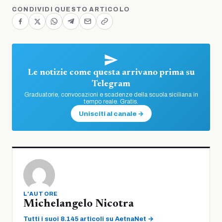
CONDIVIDI QUESTO ARTICOLO
Le notizie come questa arrivano prima su
Telegram
Graduatorie, convocazioni e scadenze della scuola siciliana in
tempo reale. Gratis.
Unisciti al canale →
L'AUTORE
Michelangelo Nicotra
Tutti i suoi 8.145 articoli su AetnaNet →