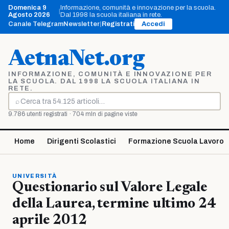
Vai
Domenica 9
Informazione, comunità e innovazione per la scuola.
|
al
Agosto 2026
Dal 1998 la scuola italiana in rete.
contenuto
Canale Telegram
Newsletter
|
Registrati
Accedi
AetnaNet.org
INFORMAZIONE, COMUNITÀ E INNOVAZIONE PER
LA SCUOLA. DAL 1998 LA SCUOLA ITALIANA IN
RETE.
⌕
Cerca
9.786 utenti registrati · 704 mln di pagine viste
Home
Dirigenti Scolastici
Formazione Scuola Lavoro
UNIVERSITÀ
Questionario sul Valore Legale
della Laurea, termine ultimo 24
aprile 2012